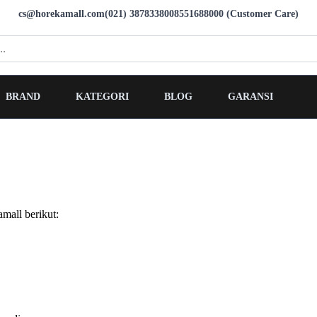
cs@horekamall.com
(021) 38783380
08551688000 (Customer Care)
BRAND
KATEGORI
BLOG
GARANSI
mall berikut: