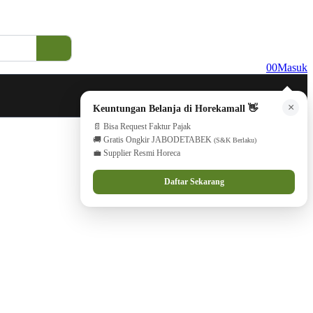
0
0
Masuk
×
Keuntungan Belanja di Horekamall 👋
📄 Bisa Request Faktur Pajak
🚚 Gratis Ongkir JABODETABEK
(S&K Berlaku)
💼 Supplier Resmi Horeca
Daftar Sekarang