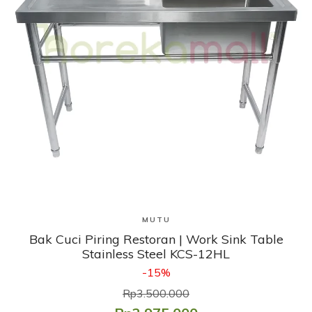
Lihat Produk
MUTU
Bak Cuci Piring Restoran | Work Sink Table
Stainless Steel KCS-12HL
-15%
Rp3.500.000