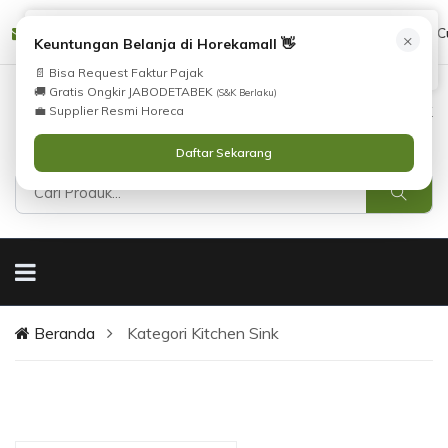
Tidak Menemukan Produk yang Anda Cari?
cs@horekamall.com
(021) 38783380
08551688000 (C
×
i
Keuntungan Belanja di Horekamall 👋
Silahkan lihat
Katalog
atau
Hubungi Kami
.
📄 Bisa Request Faktur Pajak
🚚 Gratis Ongkir JABODETABEK
(S&K Berlaku)
0
0
Masuk
💼 Supplier Resmi Horeca
Daftar Sekarang
Beranda
Kategori Kitchen Sink