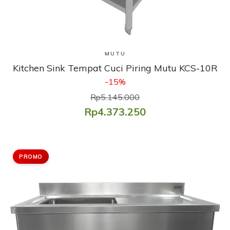
Lihat Produk
MUTU
Kitchen Sink Tempat Cuci Piring Mutu KCS-10R
-15%
Rp5.145.000
Rp4.373.250
PROMO