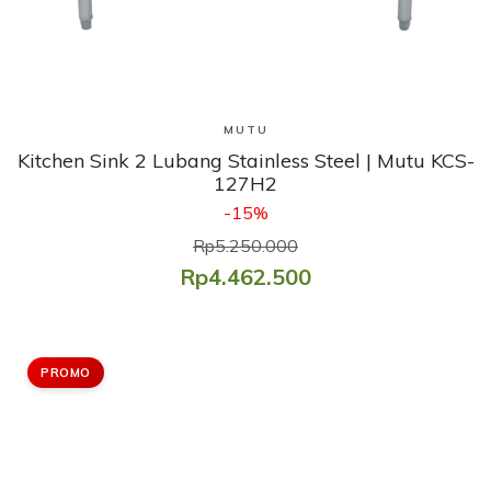
Lihat Produk
MUTU
Kitchen Sink 2 Lubang Stainless Steel | Mutu KCS-
127H2
-15%
Rp5.250.000
Rp4.462.500
PROMO