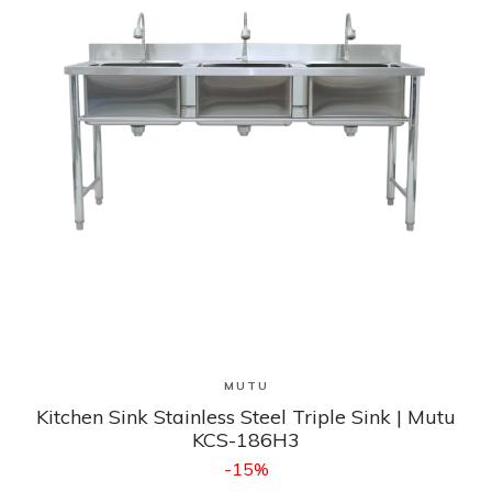
Lihat Produk
MUTU
Kitchen Sink Stainless Steel Triple Sink | Mutu
KCS-186H3
-15%