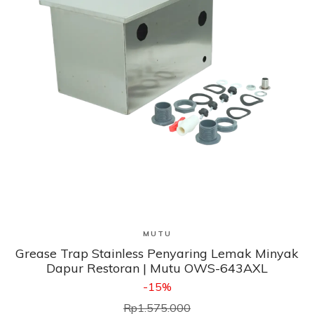
Lihat Produk
MUTU
Grease Trap Stainless Penyaring Lemak Minyak
Dapur Restoran | Mutu OWS-643AXL
-15%
Rp1.575.000