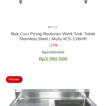
Lihat Produk
MUTU
Bak Cuci Piring Restoran Work Sink Table
Stainless Steel | Mutu KCS-126HR
-15%
Rp3.990.000
Rp3.391.500
PROMO