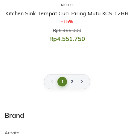
Lihat Produk
MUTU
Kitchen Sink Tempat Cuci Piring Mutu KCS-12RR
-15%
Rp5.355.000
Rp4.551.750
1
2
Brand
Autata