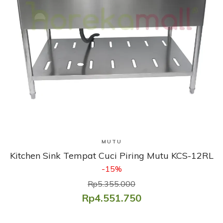
Lihat Produk
MUTU
Kitchen Sink Tempat Cuci Piring Mutu KCS-12RL
-15%
Rp5.355.000
Rp4.551.750