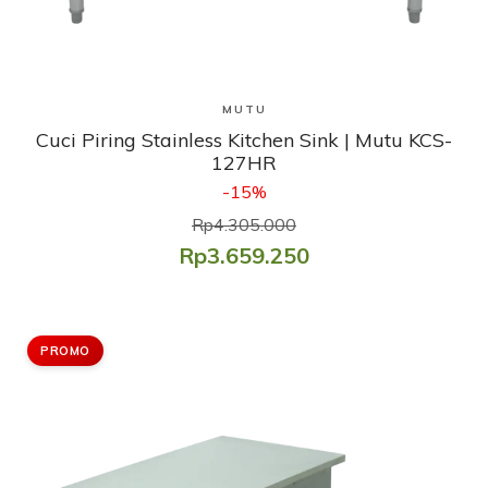
Lihat Produk
MUTU
Cuci Piring Stainless Kitchen Sink | Mutu KCS-
127HR
-15%
Rp4.305.000
Rp3.659.250
PROMO