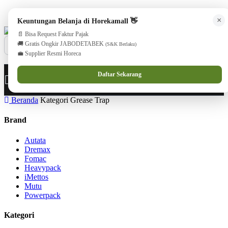
cs@horekamall.com
(021) 38783380
08551688000 (Customer C
×
Keuntungan Belanja di Horekamall 👋
📄 Bisa Request Faktur Pajak
🚚 Gratis Ongkir JABODETABEK
(S&K Berlaku)
💼 Supplier Resmi Horeca
0
0
Masuk
Daftar Sekarang
Beranda
Kategori Grease Trap
Brand
Autata
Dremax
Fomac
Heavypack
iMettos
Mutu
Powerpack
Kategori