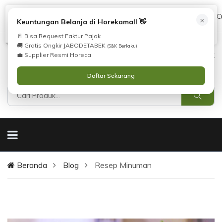
Apakah Anda Tertarik dengan Produk Kami?
cs@horekamall.com
(021) 38783380
08551688000 (C
×
i
Keuntungan Belanja di Horekamall 👋
Silahkan lihat
Katalog
atau
kunjungi halaman
Produk
kami.
📄 Bisa Request Faktur Pajak
🚚 Gratis Ongkir JABODETABEK
(S&K Berlaku)
0
0
Masuk
💼 Supplier Resmi Horeca
Daftar Sekarang
Beranda
Blog
Resep Minuman