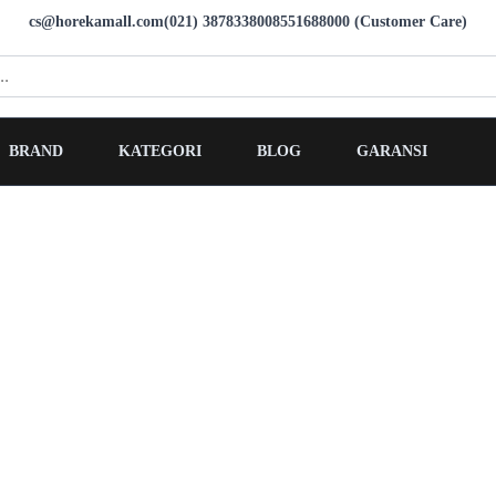
cs@horekamall.com
(021) 38783380
08551688000 (Customer Care)
BRAND
KATEGORI
BLOG
GARANSI