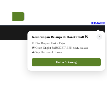
0
0
Masuk
×
Keuntungan Belanja di Horekamall 👋
📄 Bisa Request Faktur Pajak
🚚 Gratis Ongkir JABODETABEK
(S&K Berlaku)
💼 Supplier Resmi Horeca
Daftar Sekarang