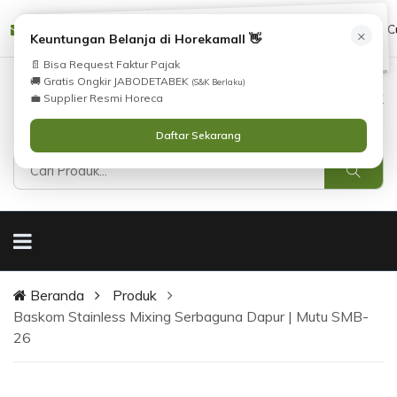
Tidak Menemukan Produk yang Anda Cari?
cs@horekamall.com
(021) 38783380
08551688000 (C
×
i
Keuntungan Belanja di Horekamall 👋
Silahkan lihat
Katalog
atau
Hubungi Kami
.
📄 Bisa Request Faktur Pajak
🚚 Gratis Ongkir JABODETABEK
(S&K Berlaku)
0
0
Masuk
💼 Supplier Resmi Horeca
Daftar Sekarang
Beranda
Produk
Baskom Stainless Mixing Serbaguna Dapur | Mutu SMB-
26