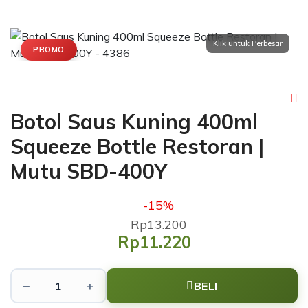
PROMO
Botol Saus Kuning 400ml
Squeeze Bottle Restoran |
Mutu SBD-400Y
-15%
Rp13.200
Rp11.220
−
+
BELI