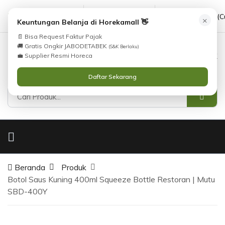
cs@horekamall.com
(021) 38783380
08551688000 (C
×
Keuntungan Belanja di Horekamall 👋
📄 Bisa Request Faktur Pajak
🚚 Gratis Ongkir JABODETABEK
(S&K Berlaku)
0
0
Masuk
💼 Supplier Resmi Horeca
Daftar Sekarang
Beranda
Produk
Botol Saus Kuning 400ml Squeeze Bottle Restoran | Mutu
SBD-400Y