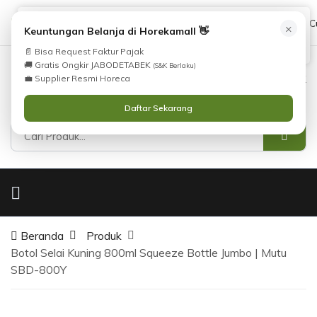
Tidak Menemukan Produk yang Anda Cari?
cs@horekamall.com
(021) 38783380
08551688000 (C
×
i
Keuntungan Belanja di Horekamall 👋
Silahkan lihat
Katalog
atau
Hubungi Kami
.
📄 Bisa Request Faktur Pajak
🚚 Gratis Ongkir JABODETABEK
(S&K Berlaku)
0
0
Masuk
💼 Supplier Resmi Horeca
Daftar Sekarang
Beranda
Produk
Botol Selai Kuning 800ml Squeeze Bottle Jumbo | Mutu
SBD-800Y