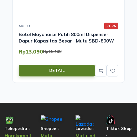
MUTU
-15%
Botol Mayonaise Putih 800ml Dispenser
Dapur Kapasitas Besar | Mutu SBD-800W
Rp13.090
Rp15.400
DETAIL
Tokopedia :
Shopee :
Lazada :
Tiktok Shop
Horekamall
Mutu
Mutu Ind
: