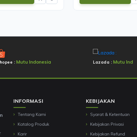
Mutu Indonesia
Mutu Ind
hopee :
Lazada :
INFORMASI
KEBIJAKAN
Tentang Kami
Syarat & Ketentuan
om
Katalog Produk
Kebijakan Privasi
r
Karir
Kebijakan Refund