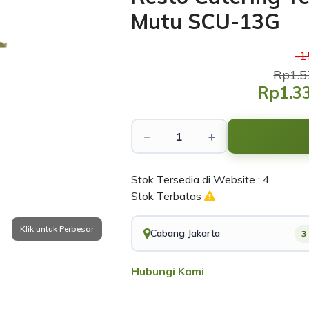
Mutu SCU-13G
-
Rp1.5
Rp1.3
−
+
Stok Tersedia di Website : 4
Stok Terbatas
Cabang Jakarta
3
Hubungi Kami