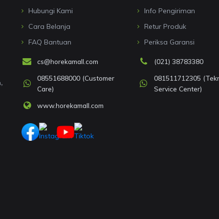
Hubungi Kami
Info Pengiriman
Cara Belanja
Retur Produk
FAQ Bantuan
Periksa Garansi
cs@horekamall.com
(021) 38783380
08551688000 (Customer
081511712305 (Tekni
,
Care)
Service Center)
www.horekamall.com