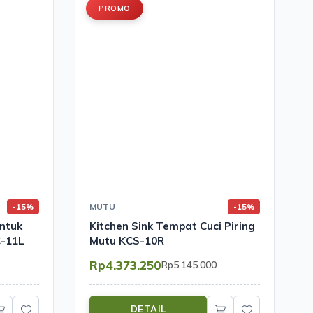
PROMO
MUTU
-15%
-15%
untuk
Kitchen Sink Tempat Cuci Piring
C-11L
Mutu KCS-10R
Rp4.373.250
Rp5.145.000
DETAIL