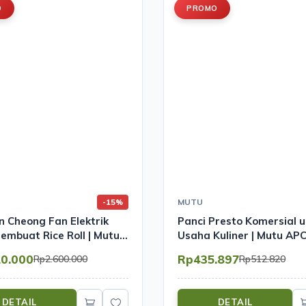
O
PROMO
MUTU
-15%
 Cheong Fan Elektrik
Panci Presto Komersial 
embuat Rice Roll | Mutu
Usaha Kuliner | Mutu AP
10.000
Rp435.897
Rp2.600.000
Rp512.820
DETAIL
DETAIL