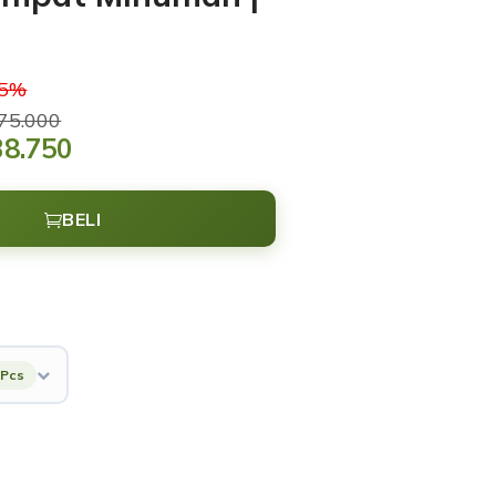
15%
75.000
38.750
BELI
 Pcs