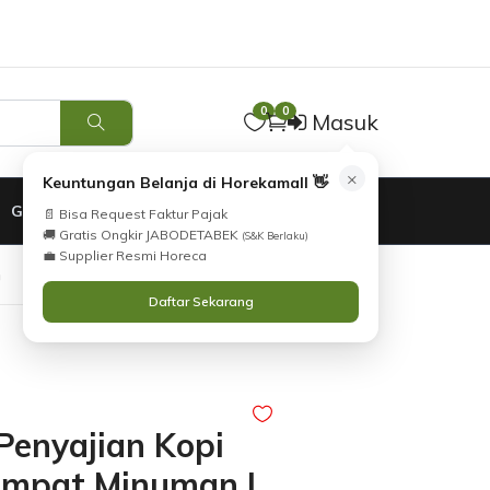
Tidak Menemukan Produk yang Anda Cari?
atau
Katalog
i
Silahkan lihat
.
Hubungi Kami
0
0
Masuk
×
Keuntungan Belanja di Horekamall 👋
GARANSI
📄 Bisa Request Faktur Pajak
🚚 Gratis Ongkir JABODETABEK
(S&K Berlaku)
💼 Supplier Resmi Horeca
G
Daftar Sekarang
 Penyajian Kopi
empat Minuman |