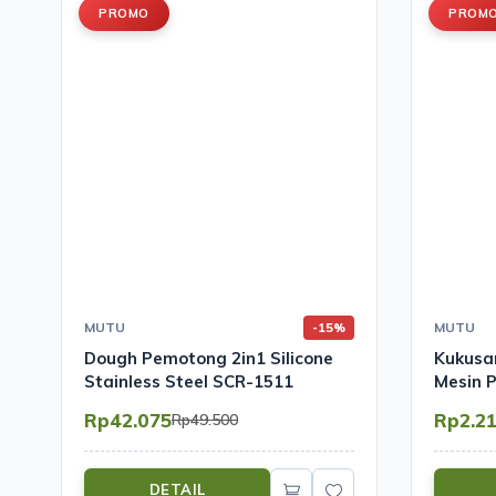
PROMO
PROM
MUTU
MUTU
-15%
Dough Pemotong 2in1 Silicone
Kukusan
Stainless Steel SCR-1511
Mesin P
ECF-2
Rp42.075
Rp2.2
Rp49.500
DETAIL