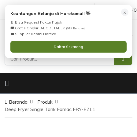
cs@horekamall.com
(021) 38783380
08551688000 (C
×
Keuntungan Belanja di Horekamall 👋
📄 Bisa Request Faktur Pajak
🚚 Gratis Ongkir JABODETABEK
(S&K Berlaku)
0
0
Masuk
💼 Supplier Resmi Horeca
Daftar Sekarang
Beranda
Produk
Deep Fryer Single Tank Fomac FRY-EZL1