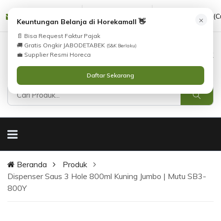
cs@horekamall.com
(021) 38783380
08551688000 (C
×
Keuntungan Belanja di Horekamall 👋
📄 Bisa Request Faktur Pajak
🚚 Gratis Ongkir JABODETABEK
(S&K Berlaku)
0
0
Masuk
💼 Supplier Resmi Horeca
Daftar Sekarang
Beranda
Produk
Dispenser Saus 3 Hole 800ml Kuning Jumbo | Mutu SB3-
800Y