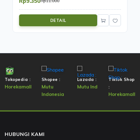
Rp9.350
Rp11.000
DETAIL
Tokopedia :
Shopee :
Lazada :
Tiktok Shop
Horekamall
Mutu
Mutu Ind
:
Indonesia
Horekamall
HUBUNGI KAMI