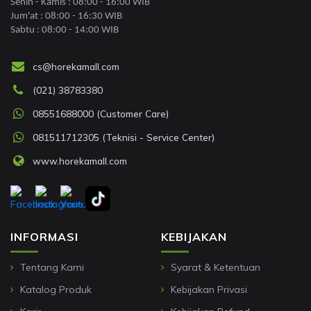
Senin - Kamis : 08:00 - 16:00 WIB
Jum'at : 08:00 - 16:30 WIB
Sabtu : 08:00 - 14:00 WIB
cs@horekamall.com
(021) 38783380
08551688000 (Customer Care)
081511712305 (Teknisi - Service Center)
www.horekamall.com
INFORMASI
KEBIJAKAN
Tentang Kami
Syarat & Ketentuan
Katalog Produk
Kebijakan Privasi