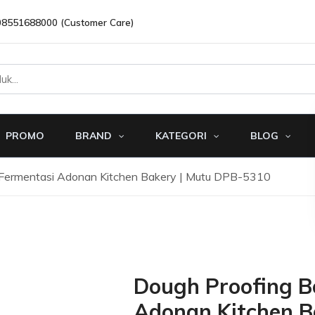
08551688000 (Customer Care)
PROMO
BRAND
KATEGORI
BLOG
 Fermentasi Adonan Kitchen Bakery | Mutu DPB-5310
Dough Proofing B
Adonan Kitchen B