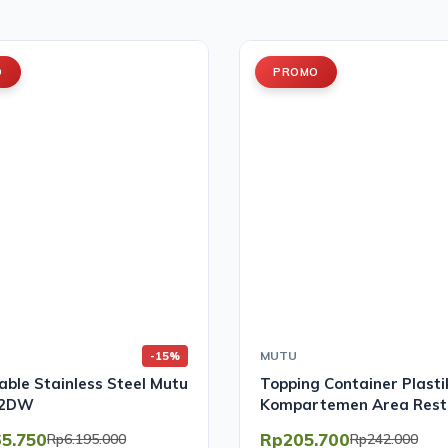
O
PROMO
MUTU
-15%
ble Stainless Steel Mutu
Topping Container Plasti
12DW
Kompartemen Area Rest
Praktis | Mutu CMH-6PC
65.750
Rp205.700
Rp6.195.000
Rp242.000