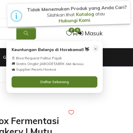
Tidak Menemukan Produk yang Anda Cari?
i
Silahkan lihat
Katalog
atau
Hubungi Kami
.
0
0
Masuk
×
Keuntungan Belanja di Horekamall 👋
GARANSI
📄 Bisa Request Faktur Pajak
🚚 Gratis Ongkir JABODETABEK
(S&K Berlaku)
💼 Supplier Resmi Horeca
Daftar Sekarang
ox Fermentasi
akery | Mutu