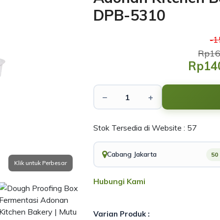
DPB-5310
-
Rp16
Rp14
−
+
Stok Tersedia di Website : 57
Cabang Jakarta
50
Hubungi Kami
Varian Produk :