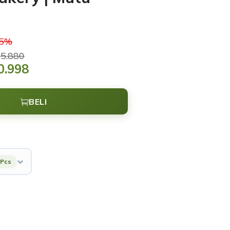
15%
5.880
0.998
BELI
 Pcs