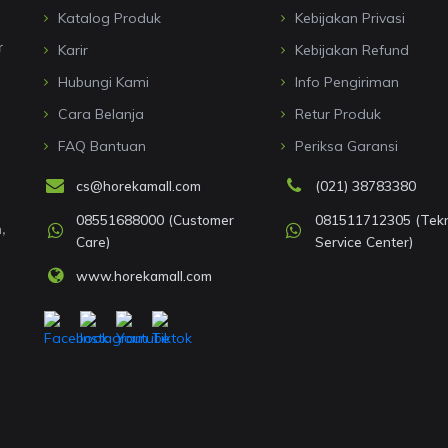
Katalog Produk
Kebijakan Privasi
r
Karir
Kebijakan Refund
Hubungi Kami
Info Pengiriman
Cara Belanja
Retur Produk
FAQ Bantuan
Periksa Garansi
cs@horekamall.com
(021) 38783380
08551688000 (Customer
081511712305 (Tekni
,
Care)
Service Center)
www.horekamall.com