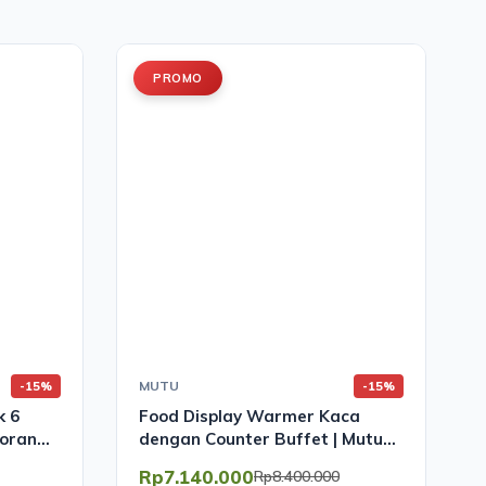
PROMO
MUTU
-15%
-15%
k 6
Food Display Warmer Kaca
oran
dengan Counter Buffet | Mutu
FEW-114CBG
Rp7.140.000
Rp8.400.000