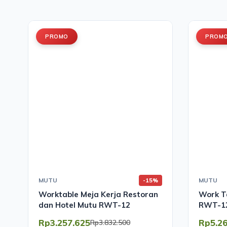
PROMO
PROM
MUTU
MUTU
-15%
Worktable Meja Kerja Restoran
Work Ta
dan Hotel Mutu RWT-12
RWT-
Rp3.257.625
Rp5.2
Rp3.832.500