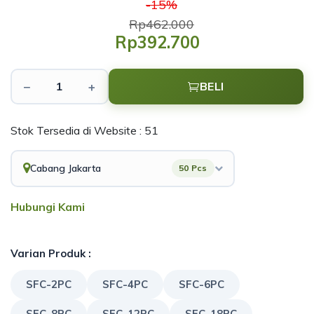
-15%
Rp462.000
Rp392.700
−
+
BELI
Stok Tersedia di Website : 51
Cabang Jakarta
50 Pcs
Hubungi Kami
Varian Produk :
SFC-2PC
SFC-4PC
SFC-6PC
SFC-8PC
SFC-12PC
SFC-18PC