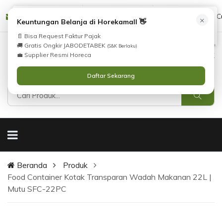
Tidak Menemukan Produk yang Anda Cari?
cs@horekamall.com
(021) 38783380
08551688000 (C
×
i
Keuntungan Belanja di Horekamall 👋
Silahkan lihat
Katalog
atau
Hubungi Kami
.
📄 Bisa Request Faktur Pajak
🚚 Gratis Ongkir JABODETABEK
(S&K Berlaku)
0
0
Masuk
💼 Supplier Resmi Horeca
Daftar Sekarang
Beranda
Produk
Food Container Kotak Transparan Wadah Makanan 22L |
Mutu SFC-22PC