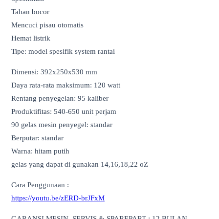
Tahan bocor
Mencuci pisau otomatis
Hemat listrik
Tipe: model spesifik system rantai
Dimensi: 392x250x530 mm
Daya rata-rata maksimum: 120 watt
Rentang penyegelan: 95 kaliber
Produktifitas: 540-650 unit perjam
90 gelas mesin penyegel: standar
Berputar: standar
Warna: hitam putih
gelas yang dapat di gunakan 14,16,18,22 oZ
Cara Penggunaan :
https://youtu.be/zERD-brJFxM
GARANSI MESIN, SERVIS & SPAREPART : 12 BULAN