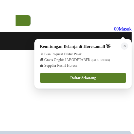
0
0
Masuk
×
Keuntungan Belanja di Horekamall 👋
📄 Bisa Request Faktur Pajak
🚚 Gratis Ongkir JABODETABEK
(S&K Berlaku)
💼 Supplier Resmi Horeca
Daftar Sekarang