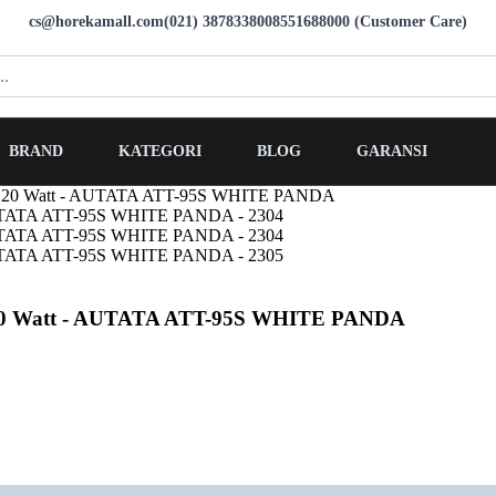
cs@horekamall.com
(021) 38783380
08551688000 (Customer Care)
BRAND
KATEGORI
BLOG
GARANSI
las 120 Watt - AUTATA ATT-95S WHITE PANDA
as 120 Watt - AUTATA ATT-95S WHITE PANDA