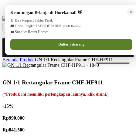
cs@horekamall.com
(021) 38783380
08551688000 (Customer Care)
×
Keuntungan Belanja di Horekamall 👋
📄 Bisa Request Faktur Pajak
🚚 Gratis Ongkir JABODETABEK
(S&K Berlaku)
💼 Supplier Resmi Horeca
0
0
Masuk
Daftar Sekarang
Beranda
Produk
GN 1/1 Rectangular Frame CHF-HF911
PROMO
GN 1/1 Rectangular Frame CHF-HF911
(*Produk ini memiliki perlengkapan lainnya, klik disini.)
-15%
Rp990.000
Rp841.500