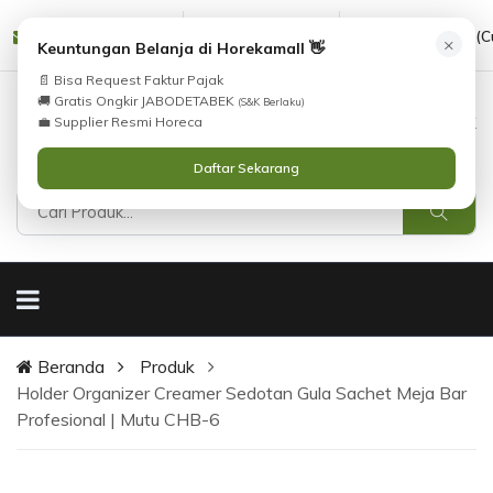
cs@horekamall.com
(021) 38783380
08551688000 (C
×
Keuntungan Belanja di Horekamall 👋
📄 Bisa Request Faktur Pajak
🚚 Gratis Ongkir JABODETABEK
(S&K Berlaku)
0
0
Masuk
💼 Supplier Resmi Horeca
Daftar Sekarang
Beranda
Produk
Holder Organizer Creamer Sedotan Gula Sachet Meja Bar
Profesional | Mutu CHB-6