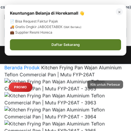
cs@horekamall.com
(021) 38783380
08551688000 (Customer Care)
×
Keuntungan Belanja di Horekamall 👋
0
0
Masuk
📄 Bisa Request Faktur Pajak
🚚 Gratis Ongkir JABODETABEK
(S&K Berlaku)
💼 Supplier Resmi Horeca
Daftar Sekarang
Beranda
Produk
Kitchen Frying Pan Wajan Aluminium
Teflon Commercial Pan | Mutu FYP-26AT
PROMO