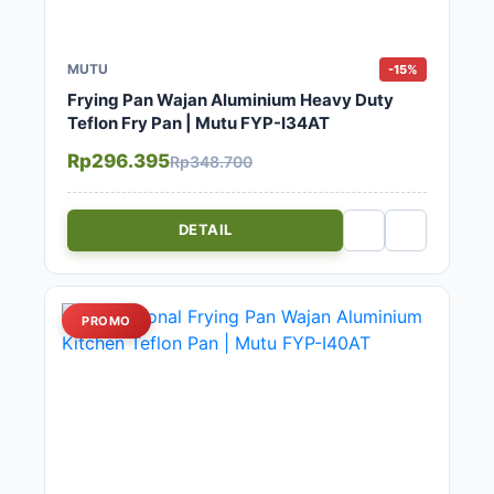
MUTU
-15%
Frying Pan Wajan Aluminium Heavy Duty
Teflon Fry Pan | Mutu FYP-I34AT
Rp296.395
Rp348.700
DETAIL
PROMO