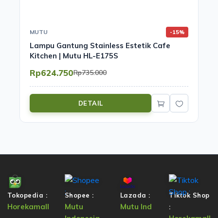
MUTU
-15%
Lampu Gantung Stainless Estetik Cafe
Kitchen | Mutu HL-E175S
Rp624.750
Rp735.000
DETAIL
Tokopedia :
Shopee :
Lazada :
Tiktok Shop
Horekamall
Mutu
Mutu Ind
: