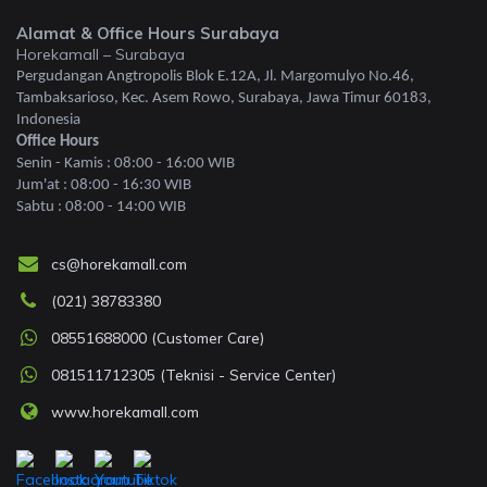
Alamat & Office Hours Surabaya
Horekamall – Surabaya
Pergudangan Angtropolis Blok E.12A, Jl. Margomulyo No.46,
Tambaksarioso, Kec. Asem Rowo, Surabaya, Jawa Timur 60183,
Indonesia
Office Hours
Senin - Kamis : 08:00 - 16:00 WIB
Jum'at : 08:00 - 16:30 WIB
Sabtu : 08:00 - 14:00 WIB
cs@horekamall.com
(021) 38783380
08551688000 (Customer Care)
081511712305 (Teknisi - Service Center)
www.horekamall.com