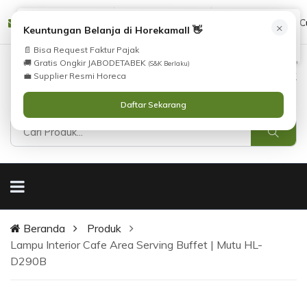
Tidak Menemukan Produk yang Anda Cari?
cs@horekamall.com
(021) 38783380
08551688000 (C
×
i
Keuntungan Belanja di Horekamall 👋
Silahkan lihat
Katalog
atau
Hubungi Kami
.
📄 Bisa Request Faktur Pajak
🚚 Gratis Ongkir JABODETABEK
(S&K Berlaku)
0
0
Masuk
💼 Supplier Resmi Horeca
Daftar Sekarang
Beranda
Produk
Lampu Interior Cafe Area Serving Buffet | Mutu HL-
D290B