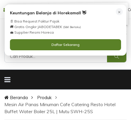
Tidak Menemukan Produk yang Anda Cari?
cs@horekamall.com
(021) 38783380
08551688000 (C
×
i
Keuntungan Belanja di Horekamall 👋
Silahkan lihat
Katalog
atau
Hubungi Kami
.
📄 Bisa Request Faktur Pajak
🚚 Gratis Ongkir JABODETABEK
(S&K Berlaku)
0
0
Masuk
💼 Supplier Resmi Horeca
Daftar Sekarang
Beranda
Produk
Mesin Air Panas Minuman Cafe Catering Resto Hotel
Buffet Water Boiler 25L | Mutu SWH-25S