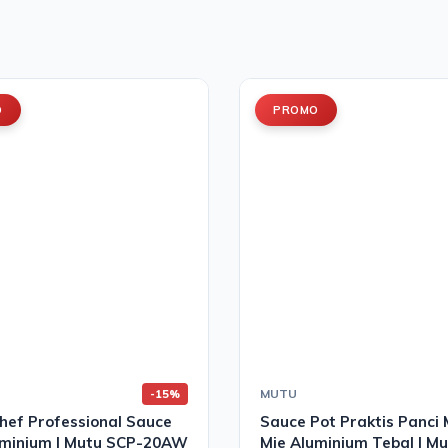
O
PROMO
MUTU
-15%
hef Professional Sauce
Sauce Pot Praktis Panci
uminium | Mutu SCP-20AW
Mie Aluminium Tebal | M