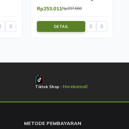
Mutu SCP-25AL
Rp253.011
Rp297.660
DETAIL
Horekamall
Tiktok Shop :
METODE PEMBAYARAN