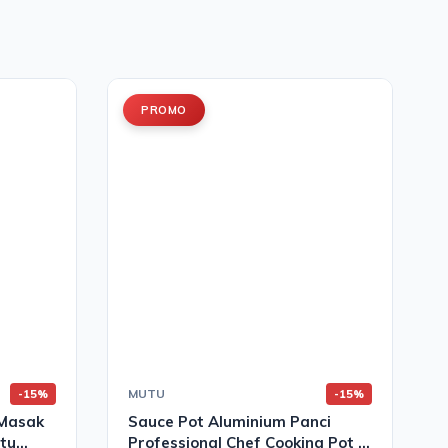
PROMO
MUTU
-15%
-15%
 Masak
Sauce Pot Aluminium Panci
utu
Professional Chef Cooking Pot |