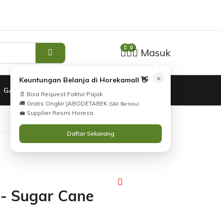
Tidak Menemukan Produk yang Anda Cari?
i
Silahkan lihat
Katalog
atau
Hubungi Kami
.
0
0
Masuk
×
Keuntungan Belanja di Horekamall 👋
GARANSI
📄 Bisa Request Faktur Pajak
🚚 Gratis Ongkir JABODETABEK
(S&K Berlaku)
💼 Supplier Resmi Horeca
Daftar Sekarang
 - Sugar Cane