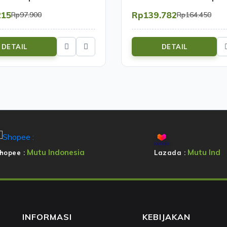
SCP-200AW
215
Rp139.782
Rp97.900
Rp164.450
DETAIL
DETAIL
Mutu Indonesia
Mutu Ind
hopee :
Lazada :
INFORMASI
KEBIJAKAN