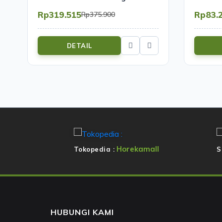
Restoran Hotel | Mutu SCP-200L
Rp319.515
Rp83.
Rp375.900
DETAIL
Horekamall
Tokopedia :
S
HUBUNGI KAMI