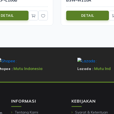
SCP-L100B
BSW-W210A
DETAIL
DETAIL
Mutu Indonesia
Mutu Ind
hopee :
Lazada :
INFORMASI
KEBIJAKAN
Tentang Kami
Syarat & Ketentuan
om