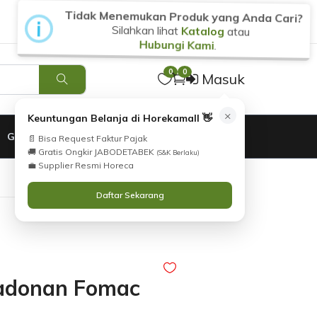
Tidak Menemukan Produk yang Anda Cari?
i
Silahkan lihat
Katalog
atau
Hubungi Kami
.
0
0
Masuk
×
Keuntungan Belanja di Horekamall 👋
GARANSI
📄 Bisa Request Faktur Pajak
🚚 Gratis Ongkir JABODETABEK
(S&K Berlaku)
💼 Supplier Resmi Horeca
Daftar Sekarang
 adonan Fomac