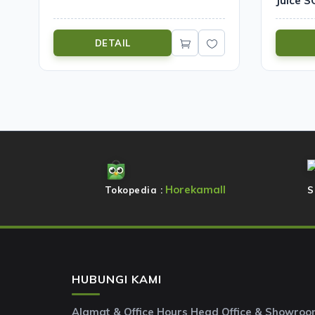
Juice 
DETAIL
Horekamall
Tokopedia :
S
HUBUNGI KAMI
Alamat & Office Hours Head Office & Showro