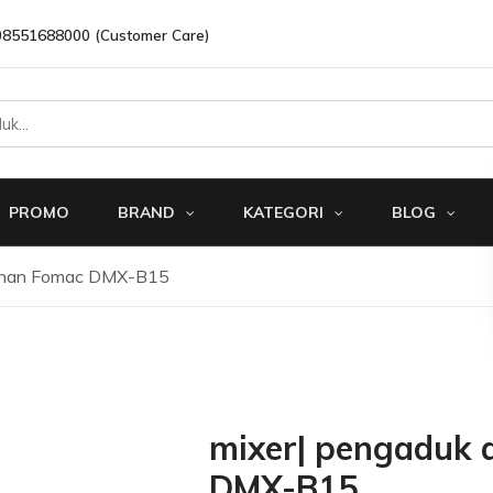
08551688000 (Customer Care)
PROMO
BRAND
KATEGORI
BLOG
donan Fomac DMX-B15
mixer| pengaduk
DMX-B15