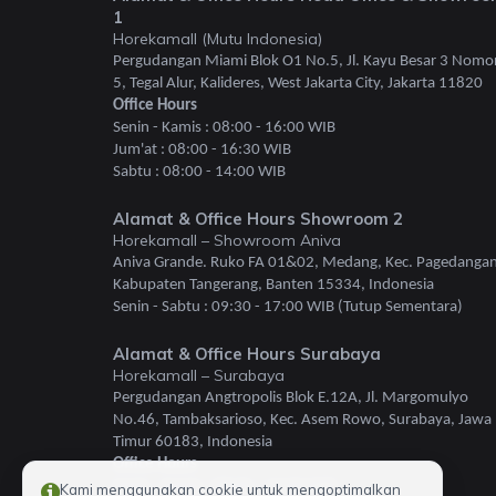
1
Horekamall (Mutu Indonesia)
Pergudangan Miami Blok O1 No.5, Jl. Kayu Besar 3 Nomo
5, Tegal Alur, Kalideres, West Jakarta City, Jakarta 11820
Office Hours
Senin - Kamis : 08:00 - 16:00 WIB
Jum'at : 08:00 - 16:30 WIB
Sabtu : 08:00 - 14:00 WIB
Alamat & Office Hours Showroom 2
Horekamall – Showroom Aniva
Aniva Grande. Ruko FA 01&02, Medang, Kec. Pagedangan
Kabupaten Tangerang, Banten 15334, Indonesia
Senin - Sabtu : 09:30 - 17:00 WIB (Tutup Sementara)
Alamat & Office Hours Surabaya
Horekamall – Surabaya
Pergudangan Angtropolis Blok E.12A, Jl. Margomulyo
No.46, Tambaksarioso, Kec. Asem Rowo, Surabaya, Jawa
Timur 60183, Indonesia
Office Hours
Senin - Kamis : 08:00 - 16:00 WIB
Kami menggunakan cookie untuk mengoptimalkan