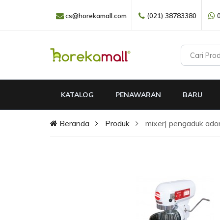
cs@horekamall.com
(021) 38783380
KATALOG
PENAWARAN
BARU
Beranda
Produk
mixer| pengaduk a