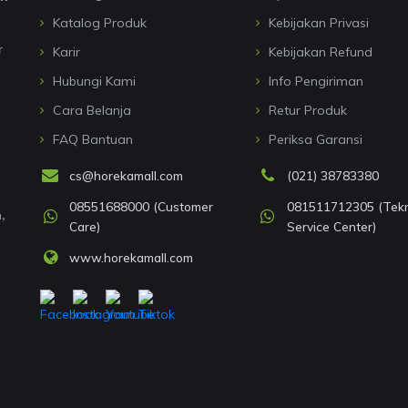
Katalog Produk
Kebijakan Privasi
r
Karir
Kebijakan Refund
Hubungi Kami
Info Pengiriman
Cara Belanja
Retur Produk
FAQ Bantuan
Periksa Garansi
cs@horekamall.com
(021) 38783380
08551688000 (Customer
081511712305 (Tekni
,
Care)
Service Center)
www.horekamall.com