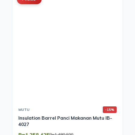
MUTU
-15%
Insulation Barrel Panci Makanan Mutu IB-
4027
Rp1.258.425
Rp1.480.500