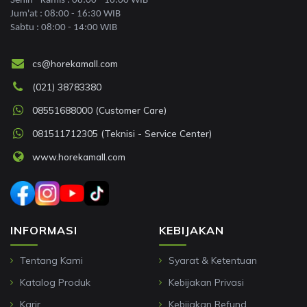
Senin - Kamis : 08:00 - 16:00 WIB
Jum'at : 08:00 - 16:30 WIB
Sabtu : 08:00 - 14:00 WIB
cs@horekamall.com
(021) 38783380
08551688000 (Customer Care)
081511712305 (Teknisi - Service Center)
www.horekamall.com
INFORMASI
KEBIJAKAN
Tentang Kami
Syarat & Ketentuan
Katalog Produk
Kebijakan Privasi
Karir
Kebijakan Refund