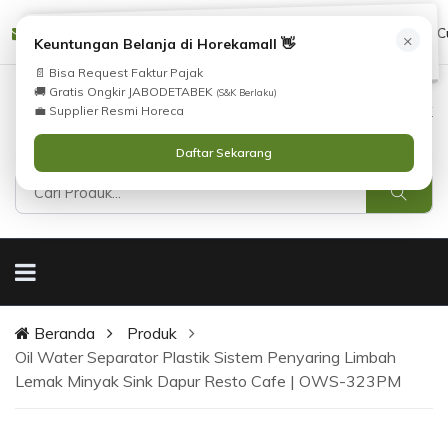
Tidak Menemukan Produk yang Anda Cari?
cs@horekamall.com
(021) 38783380
08551688000 (C
×
i
Keuntungan Belanja di Horekamall 👋
Silahkan lihat
Katalog
atau
Hubungi Kami
.
📄 Bisa Request Faktur Pajak
🚚 Gratis Ongkir JABODETABEK
(S&K Berlaku)
0
0
Masuk
💼 Supplier Resmi Horeca
Daftar Sekarang
Beranda
Produk
Oil Water Separator Plastik Sistem Penyaring Limbah
Lemak Minyak Sink Dapur Resto Cafe | OWS-323PM