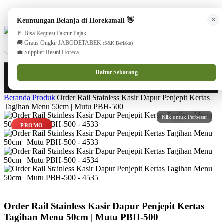
cs@horekamall.com
(021) 38783380
08551688000 (Customer Care)
×
Keuntungan Belanja di Horekamall 👋
📄 Bisa Request Faktur Pajak
🚚 Gratis Ongkir JABODETABEK
(S&K Berlaku)
💼 Supplier Resmi Horeca
0
0
Masuk
Daftar Sekarang
Beranda
Produk
Order Rail Stainless Kasir Dapur Penjepit Kertas
Tagihan Menu 50cm | Mutu PBH-500
PROMO
Order Rail Stainless Kasir Dapur Penjepit Kertas
Tagihan Menu 50cm | Mutu PBH-500