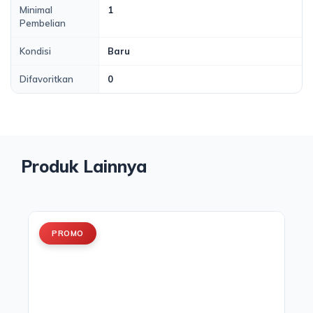
Minimal
1
Pembelian
Kondisi
Baru
Difavoritkan
0
Produk Lainnya
N
PROMO