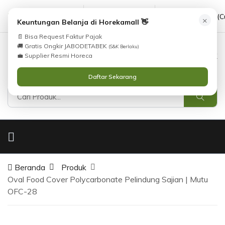
cs@horekamall.com
(021) 38783380
08551688000 (C
×
Keuntungan Belanja di Horekamall 👋
📄 Bisa Request Faktur Pajak
🚚 Gratis Ongkir JABODETABEK
(S&K Berlaku)
0
0
Masuk
💼 Supplier Resmi Horeca
Daftar Sekarang
Beranda
Produk
Oval Food Cover Polycarbonate Pelindung Sajian | Mutu
OFC-28