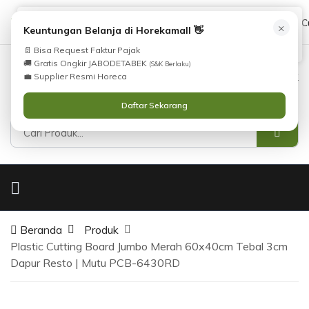
Tidak Menemukan Produk yang Anda Cari?
cs@horekamall.com
(021) 38783380
08551688000 (C
×
i
Keuntungan Belanja di Horekamall 👋
Silahkan lihat
Katalog
atau
Hubungi Kami
.
📄 Bisa Request Faktur Pajak
🚚 Gratis Ongkir JABODETABEK
(S&K Berlaku)
0
0
Masuk
💼 Supplier Resmi Horeca
Daftar Sekarang
Beranda
Produk
Plastic Cutting Board Jumbo Merah 60x40cm Tebal 3cm
Dapur Resto | Mutu PCB-6430RD