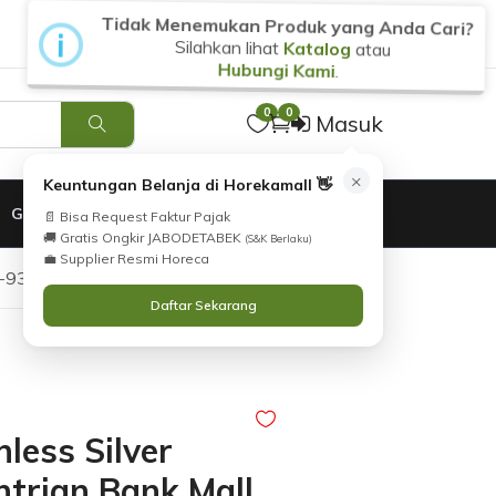
Tidak Menemukan Produk yang Anda Cari?
i
Silahkan lihat
Katalog
atau
Hubungi Kami
.
0
0
Masuk
×
Keuntungan Belanja di Horekamall 👋
GARANSI
📄 Bisa Request Faktur Pajak
🚚 Gratis Ongkir JABODETABEK
(S&K Berlaku)
💼 Supplier Resmi Horeca
QS-936AS
Daftar Sekarang
less Silver
ntrian Bank Mall