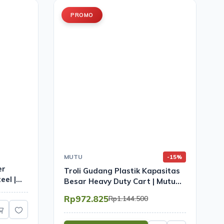
PROMO
MUTU
-15%
er
Troli Gudang Plastik Kapasitas
eel |
Besar Heavy Duty Cart | Mutu
FPT-400G
Rp972.825
Rp1.144.500