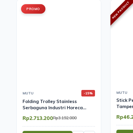
NEW PRODUCT
PROMO
MUTU
MUTU
-15%
Stick P
Folding Trolley Stainless
Tamper
Serbaguna Industri Horeca
Gudang | Mutu FDT-3SL
Rp46.
Rp2.713.200
Rp3.192.000