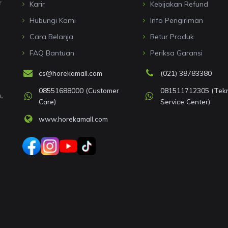
r
Karir
Kebijakan Refund
Hubungi Kami
Info Pengiriman
Cara Belanja
Retur Produk
FAQ Bantuan
Periksa Garansi
cs@horekamall.com
(021) 38783380
08551688000 (Customer
081511712305 (Tekni
,
Care)
Service Center)
www.horekamall.com