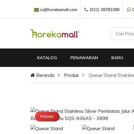
cs@horekamall.com
(021) 38783380
KATALOG
PENAWARAN
BARU
Beranda
Produk
Queue Stand Stainle
PROMO