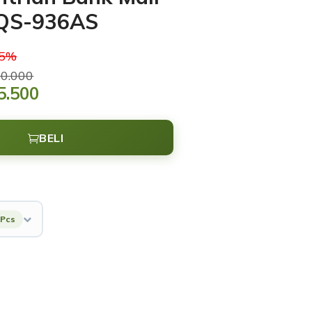
SQS-936AS
15%
0.000
5.500
BELI
 Pcs