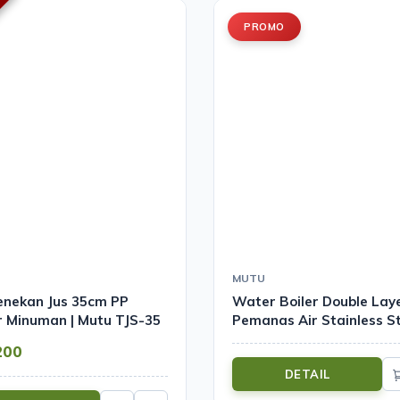
PROMO
MUTU
enekan Jus 35cm PP
Water Boiler Double Lay
 Minuman | Mutu TJS-35
Pemanas Air Stainless St
Mutu MWB-22D
200
DETAIL