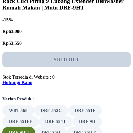
Rack Cuci Piring 9 Lubang Extender Dishwasher
Rumah Makan | Mutu DRF-9HT
-15%
Rp63.000
Rp53.550
SOLD OUT
Stok Tersedia di Website : 0
Hubungi Kami
Varian Produk :
WBT-568
DRF-552C
DRF-551F
DRF-551FF
DRF-554T
DRF-9H
DRF-9HT
DRF-25H
DRF-25HT