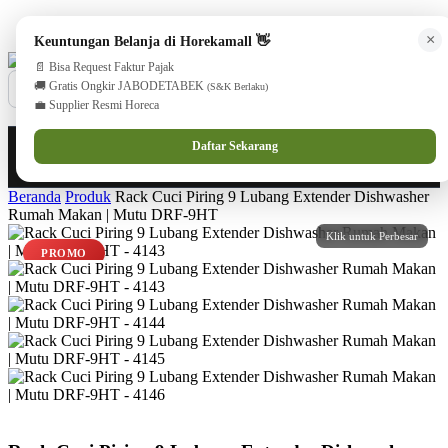
cs@horekamall.com
(021) 38783380
08551688000 (Customer Care)
×
Keuntungan Belanja di Horekamall 👋
📄 Bisa Request Faktur Pajak
🚚 Gratis Ongkir JABODETABEK
(S&K Berlaku)
💼 Supplier Resmi Horeca
0
0
Masuk
Daftar Sekarang
Beranda
Produk
Rack Cuci Piring 9 Lubang Extender Dishwasher
Rumah Makan | Mutu DRF-9HT
PROMO