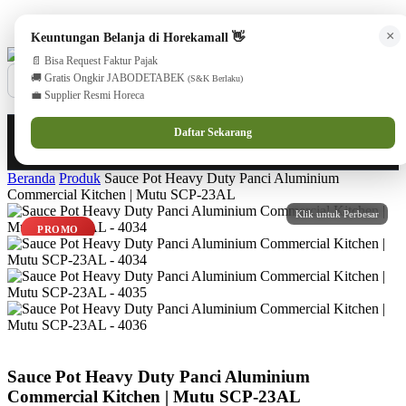
cs@horekamall.com
(021) 38783380
08551688000 (Customer Care)
×
Keuntungan Belanja di Horekamall 👋
📄 Bisa Request Faktur Pajak
🚚 Gratis Ongkir JABODETABEK
(S&K Berlaku)
💼 Supplier Resmi Horeca
0
0
Masuk
Daftar Sekarang
Beranda
Produk
Sauce Pot Heavy Duty Panci Aluminium
Commercial Kitchen | Mutu SCP-23AL
PROMO
Sauce Pot Heavy Duty Panci Aluminium
Commercial Kitchen | Mutu SCP-23AL