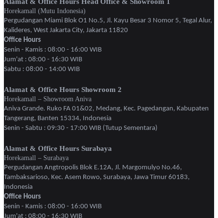
Alamat & Office Hours Head Office & Showroom 1
Horekamall (Mutu Indonesia)
Pergudangan Miami Blok O1 No.5, Jl. Kayu Besar 3 Nomor 5, Tegal Alur,
Kalideres, West Jakarta City, Jakarta 11820
Office Hours
Senin - Kamis : 08:00 - 16:00 WIB
Jum'at : 08:00 - 16:30 WIB
Sabtu : 08:00 - 14:00 WIB
Alamat & Office Hours Showroom 2
Horekamall – Showroom Aniva
Aniva Grande. Ruko FA 01&02, Medang, Kec. Pagedangan, Kabupaten
Tangerang, Banten 15334, Indonesia
Senin - Sabtu : 09:30 - 17:00 WIB (Tutup Sementara)
Alamat & Office Hours Surabaya
Horekamall – Surabaya
Pergudangan Angtropolis Blok E.12A, Jl. Margomulyo No.46,
Tambaksarioso, Kec. Asem Rowo, Surabaya, Jawa Timur 60183,
Indonesia
Office Hours
Senin - Kamis : 08:00 - 16:00 WIB
Jum'at : 08:00 - 16:30 WIB