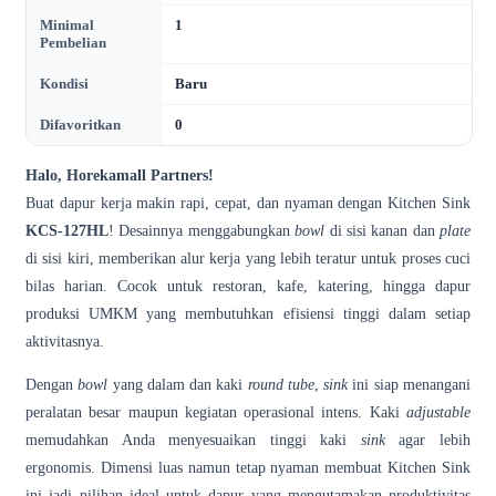
Minimal
1
Pembelian
Kondisi
Baru
Difavoritkan
0
Halo, Horekamall Partners!
Buat dapur kerja makin rapi, cepat, dan nyaman dengan Kitchen Sink
KCS-127HL
! Desainnya menggabungkan
bowl
di sisi kanan dan
plate
di sisi kiri, memberikan alur kerja yang lebih teratur untuk proses cuci
bilas harian. Cocok untuk restoran, kafe, katering, hingga dapur
produksi UMKM yang membutuhkan efisiensi tinggi dalam setiap
aktivitasnya.
Dengan
bowl
yang dalam dan kaki
round tube
,
sink
ini siap menangani
peralatan besar maupun kegiatan operasional intens. Kaki
adjustable
memudahkan Anda menyesuaikan tinggi kaki
sink
agar lebih
ergonomis. Dimensi luas namun tetap nyaman membuat Kitchen Sink
ini jadi pilihan ideal untuk dapur yang mengutamakan produktivitas