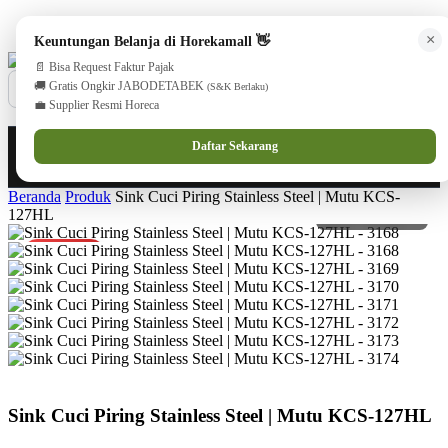
cs@horekamall.com
(021) 38783380
08551688000 (Customer Care)
×
Keuntungan Belanja di Horekamall 👋
📄 Bisa Request Faktur Pajak
🚚 Gratis Ongkir JABODETABEK
(S&K Berlaku)
💼 Supplier Resmi Horeca
0
0
Masuk
Daftar Sekarang
Beranda
Produk
Sink Cuci Piring Stainless Steel | Mutu KCS-
127HL
PROMO
Sink Cuci Piring Stainless Steel | Mutu KCS-127HL