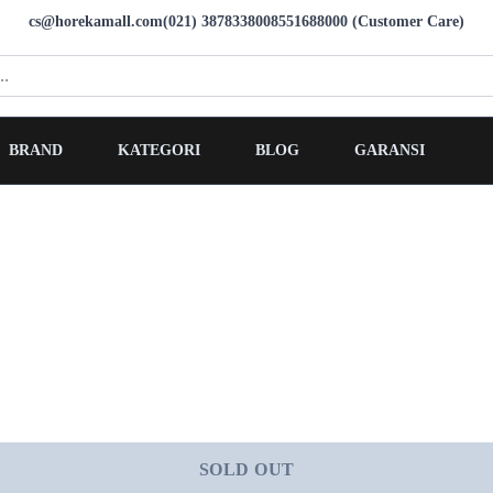
cs@horekamall.com
(021) 38783380
08551688000 (Customer Care)
BRAND
KATEGORI
BLOG
GARANSI
SOLD OUT