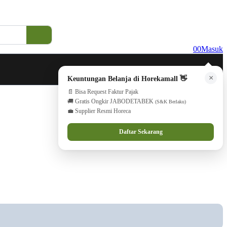
0
0
Masuk
×
Keuntungan Belanja di Horekamall 👋
📄 Bisa Request Faktur Pajak
🚚 Gratis Ongkir JABODETABEK
(S&K Berlaku)
💼 Supplier Resmi Horeca
Daftar Sekarang