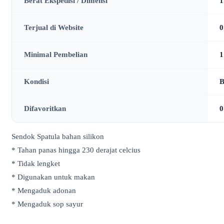
Berat Ekspedisi / Dimensi
1
Terjual di Website
0
Minimal Pembelian
1
Kondisi
B
Difavoritkan
0
Sendok Spatula bahan silikon
* Tahan panas hingga 230 derajat celcius
* Tidak lengket
* Digunakan untuk makan
* Mengaduk adonan
* Mengaduk sop sayur