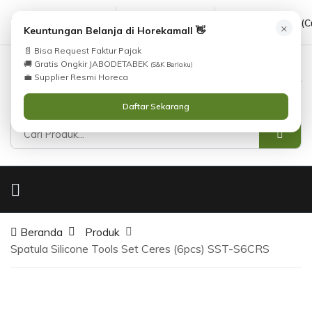
cs@horekamall.com
(021) 38783380
08551688000 (C
×
Keuntungan Belanja di Horekamall 👋
📄 Bisa Request Faktur Pajak
🚚 Gratis Ongkir JABODETABEK
(S&K Berlaku)
0
0
Masuk
💼 Supplier Resmi Horeca
Daftar Sekarang
Beranda
Produk
Spatula Silicone Tools Set Ceres (6pcs) SST-S6CRS