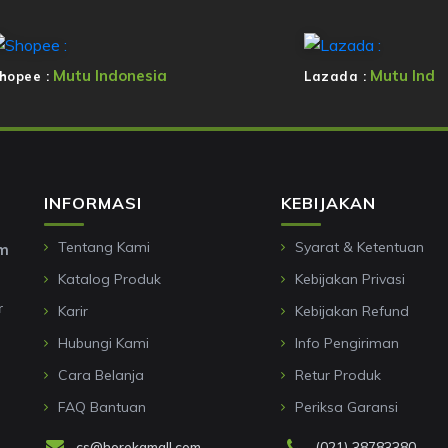
Mutu Indonesia
Mutu Ind
hopee :
Lazada :
INFORMASI
KEBIJAKAN
Tentang Kami
Syarat & Ketentuan
om
Katalog Produk
Kebijakan Privasi
r
Karir
Kebijakan Refund
Hubungi Kami
Info Pengiriman
Cara Belanja
Retur Produk
FAQ Bantuan
Periksa Garansi
cs@horekamall.com
(021) 38783380