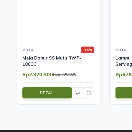
MUTU
MUTU
-15%
Meja Dapur SS Mutu RWT-
Lampu 
186CC
Serving
B175G
Rp2.320.500
Rp678
Rp2.730.000
DETAIL