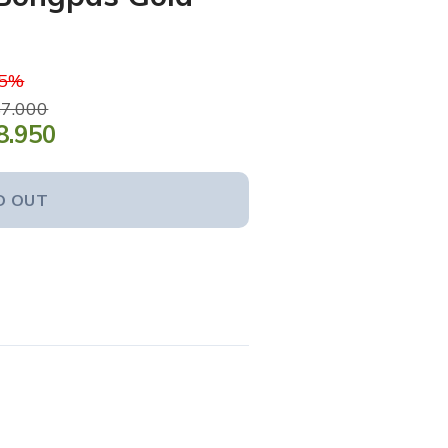
15%
7.000
8.950
D OUT