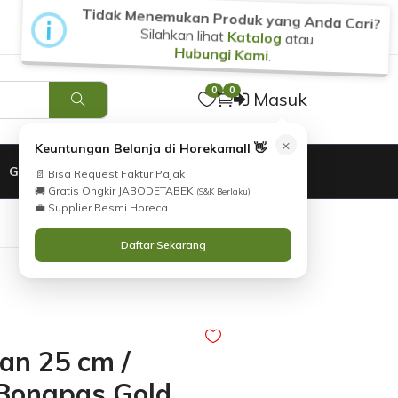
Tidak Menemukan Produk yang Anda Cari?
i
Silahkan lihat
Katalog
atau
Hubungi Kami
.
0
0
Masuk
×
Keuntungan Belanja di Horekamall 👋
GARANSI
📄 Bisa Request Faktur Pajak
🚚 Gratis Ongkir JABODETABEK
(S&K Berlaku)
💼 Supplier Resmi Horeca
Daftar Sekarang
Pan 25 cm /
 Bongpas Gold