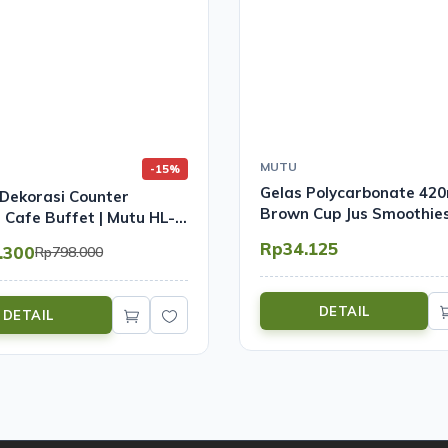
MUTU
-15%
Gelas Polycarbonate 420
Dekorasi Counter
Brown Cup Jus Smoothies
 Cafe Buffet | Mutu HL-
PC-420Y
Rp34.125
.300
Rp798.000
DETAIL
DETAIL