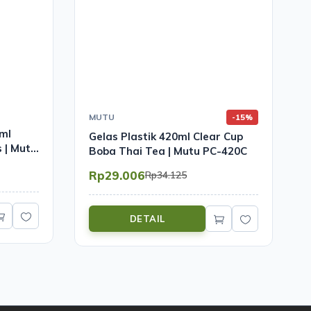
MUTU
-15%
ml
Gelas Plastik 420ml Clear Cup
 | Mutu
Boba Thai Tea | Mutu PC-420C
Rp29.006
Rp34.125
DETAIL