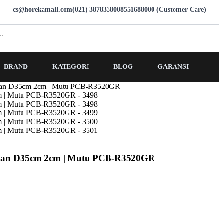
cs@horekamall.com
(021) 38783380
08551688000 (Customer Care)
BRAND
KATEGORI
BLOG
GARANSI
kanan D35cm 2cm | Mutu PCB-R3520GR
kanan D35cm 2cm | Mutu PCB-R3520GR