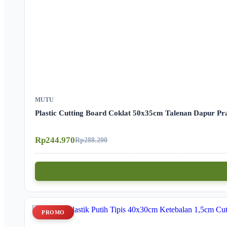
MUTU
Plastic Cutting Board Coklat 50x35cm Talenan Dapur P
Rp244.970
Rp288.200
PROMO