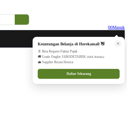
0
0
Masuk
×
Keuntungan Belanja di Horekamall 👋
📄 Bisa Request Faktur Pajak
🚚 Gratis Ongkir JABODETABEK
(S&K Berlaku)
💼 Supplier Resmi Horeca
Daftar Sekarang