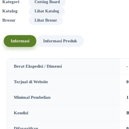
Kategori
Cutting Board
Katalog
Lihat Katalog
Brosur
Lihat Brosur
Informasi
Informasi Produk
Berat Ekspedisi / Dimensi
-
Terjual di Website
0
Minimal Pembelian
1
Kondisi
B
Difavoritkan
0