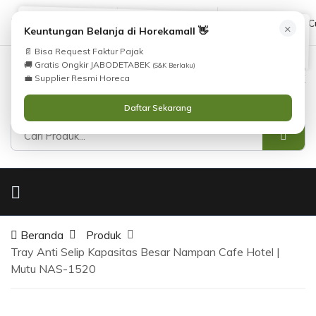
Tidak Menemukan Produk yang Anda Cari?
cs@horekamall.com
(021) 38783380
08551688000 (C
×
i
Keuntungan Belanja di Horekamall 👋
Silahkan lihat
Katalog
atau
Hubungi Kami
.
📄 Bisa Request Faktur Pajak
🚚 Gratis Ongkir JABODETABEK
(S&K Berlaku)
0
0
Masuk
💼 Supplier Resmi Horeca
Daftar Sekarang
Beranda
Produk
Tray Anti Selip Kapasitas Besar Nampan Cafe Hotel |
Mutu NAS-1520