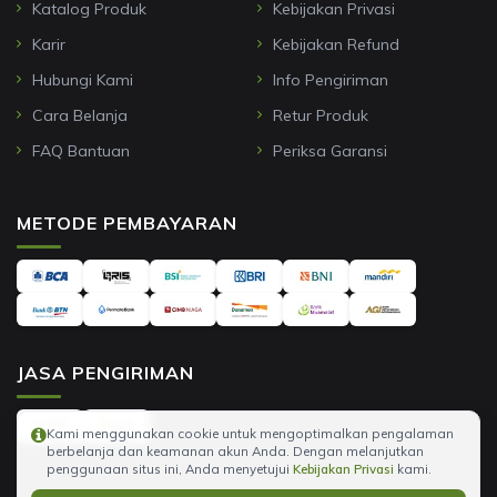
Katalog Produk
Kebijakan Privasi
Karir
Kebijakan Refund
Hubungi Kami
Info Pengiriman
Cara Belanja
Retur Produk
FAQ Bantuan
Periksa Garansi
METODE PEMBAYARAN
JASA PENGIRIMAN
Kami menggunakan cookie untuk mengoptimalkan pengalaman
berbelanja dan keamanan akun Anda. Dengan melanjutkan
penggunaan situs ini, Anda menyetujui
Kebijakan Privasi
kami.