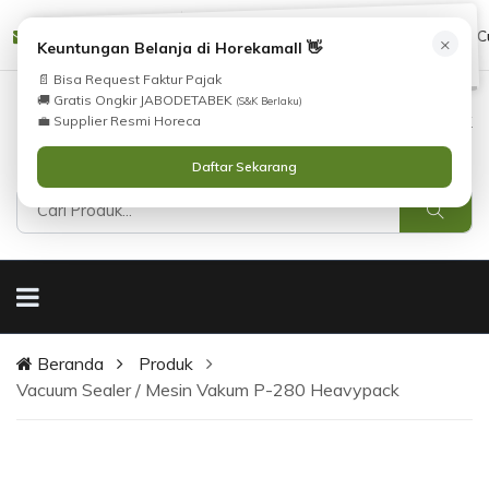
Tidak Menemukan Produk yang Anda Cari?
cs@horekamall.com
(021) 38783380
08551688000 (C
×
i
Keuntungan Belanja di Horekamall 👋
Silahkan lihat
Katalog
atau
Hubungi Kami
.
📄 Bisa Request Faktur Pajak
🚚 Gratis Ongkir JABODETABEK
(S&K Berlaku)
0
0
Masuk
💼 Supplier Resmi Horeca
Daftar Sekarang
Beranda
Produk
Vacuum Sealer / Mesin Vakum P-280 Heavypack