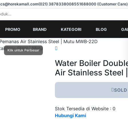
cs@horekamall.com
(021) 38783380
08551688000 (Customer Care)
PROMO
BRAND
KATEGORI
BLOG
GA
 Pemanas Air Stainless Steel | Mutu MWB-22D
Water Boiler Doub
Air Stainless Stee
SOLD
Stok Tersedia di Website : 0
Hubungi Kami