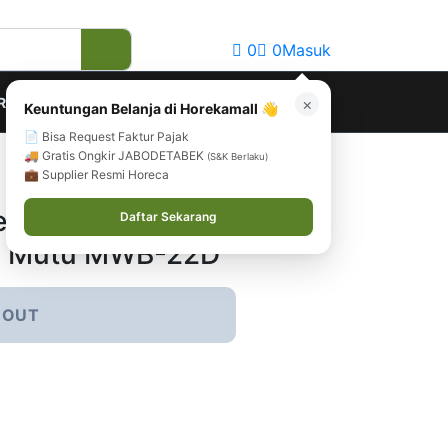
0
0
Masuk
RANSI
×
Keuntungan Belanja di Horekamall 👋
📄 Bisa Request Faktur Pajak
🚚 Gratis Ongkir JABODETABEK
(S&K Berlaku)
💼 Supplier Resmi Horeca
le Layer Pemanas
Daftar Sekarang
l | Mutu MWB-22D
 OUT