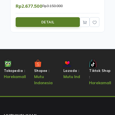
Rp2.677.500
Rp3.150.000
DETAIL
Tokopedia :
Shopee :
Lazada :
Tiktok Shop
Horekamall
Mutu
Mutu Ind
:
Indonesia
Horekamall