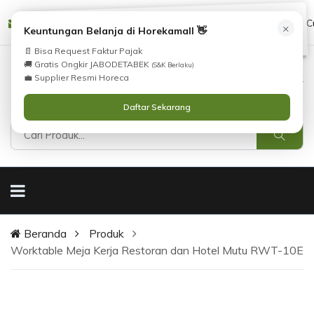
Tidak Menemukan Produk yang Anda Cari?
cs@horekamall.com
(021) 38783380
08551688000 (C
×
i
Keuntungan Belanja di Horekamall 👋
Silahkan lihat
Katalog
atau
Hubungi Kami
.
📄 Bisa Request Faktur Pajak
🚚 Gratis Ongkir JABODETABEK
(S&K Berlaku)
0
0
Masuk
💼 Supplier Resmi Horeca
Daftar Sekarang
Beranda
Produk
Worktable Meja Kerja Restoran dan Hotel Mutu RWT-10E