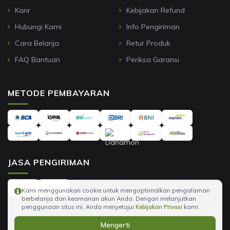
Karir
Kebijakan Refund
Hubungi Kami
Info Pengiriman
Cara Belanja
Retur Produk
FAQ Bantuan
Periksa Garansi
METODE PEMBAYARAN
JASA PENGIRIMAN
Kami menggunakan cookie untuk mengoptimalkan pengalaman
berbelanja dan keamanan akun Anda. Dengan melanjutkan
penggunaan situs ini, Anda menyetujui
Kebijakan Privasi
kami.
Mengerti