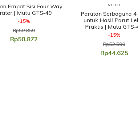
Lihat Produk
an Empat Sisi Four Way
MUTU
rater | Mutu GTS-49
Parutan Serbaguna 4 
untuk Hasil Parut Le
-15%
Praktis | Mutu GTS-
Rp59.850
-15%
Rp50.872
Rp52.500
Rp44.625