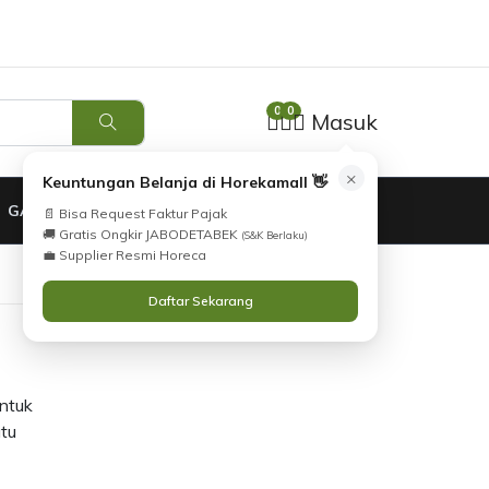
Tidak Menemukan Produk yang Anda Cari?
i
Silahkan lihat
Katalog
atau
Hubungi Kami
.
0
0
Masuk
×
Keuntungan Belanja di Horekamall 👋
GARANSI
📄 Bisa Request Faktur Pajak
🚚 Gratis Ongkir JABODETABEK
(S&K Berlaku)
💼 Supplier Resmi Horeca
Daftar Sekarang