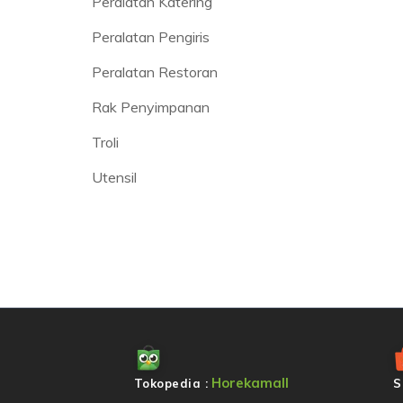
Peralatan Katering
Peralatan Pengiris
Peralatan Restoran
Rak Penyimpanan
Troli
Utensil
Horekamall
Tokopedia :
S