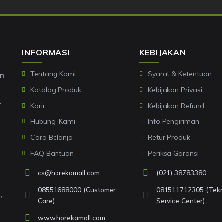
INFORMASI
KEBIJAKAN
Tentang Kami
Syarat & Ketentuan
om
Katalog Produk
Kebijakan Privasi
r
Karir
Kebijakan Refund
Hubungi Kami
Info Pengiriman
Cara Belanja
Retur Produk
FAQ Bantuan
Periksa Garansi
cs@horekamall.com
(021) 38783380
08551688000 (Customer
081511712305 (Tekni
,
Care)
Service Center)
www.horekamall.com