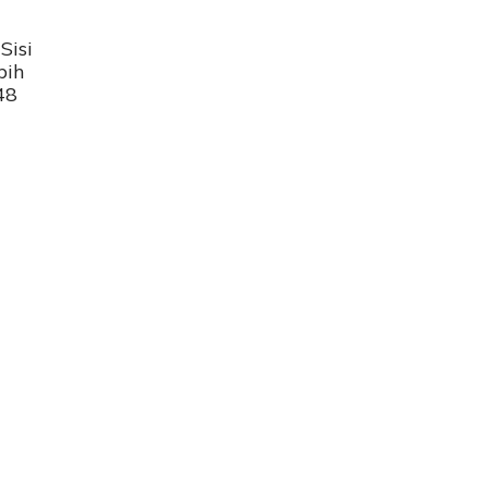
Sisi
bih
48