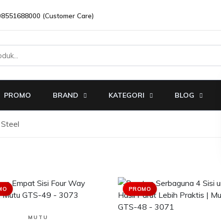
08551688000 (Customer Care)
PROMO
BRAND
KATEGORI
BLOG
 Steel
MO
PROMO
Lihat Produk
MUTU