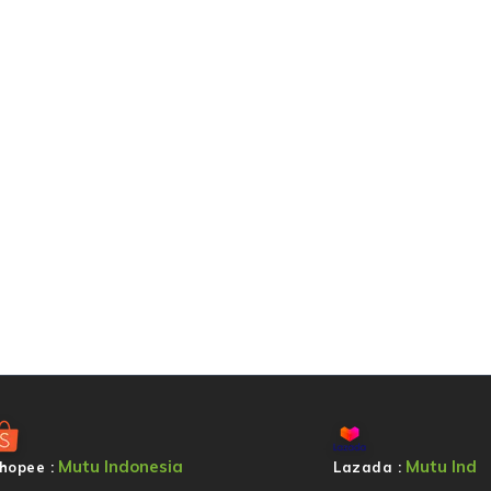
Mutu Indonesia
Mutu Ind
hopee :
Lazada :