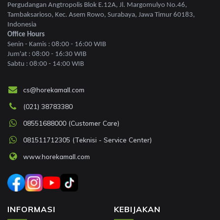
Pergudangan Angtropolis Blok E.12A, Jl. Margomulyo No.46,
Tambaksarioso, Kec. Asem Rowo, Surabaya, Jawa Timur 60183,
Indonesia
Office Hours
Senin - Kamis : 08:00 - 16:00 WIB
Jum'at : 08:00 - 16:30 WIB
Sabtu : 08:00 - 14:00 WIB
cs@horekamall.com
(021) 38783380
08551688000 (Customer Care)
081511712305 (Teknisi - Service Center)
www.horekamall.com
INFORMASI
KEBIJAKAN