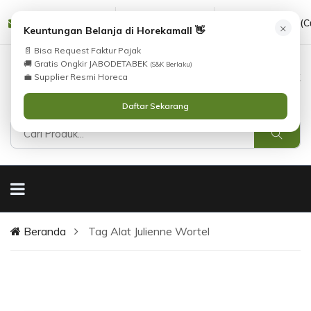
Tidak Menemukan Produk yang Anda Cari?
cs@horekamall.com
(021) 38783380
08551688000 (C
×
Keuntungan Belanja di Horekamall 👋
atau
Katalog
i
Silahkan lihat
.
Hubungi Kami
📄 Bisa Request Faktur Pajak
🚚 Gratis Ongkir JABODETABEK
(S&K Berlaku)
0
0
Masuk
💼 Supplier Resmi Horeca
Daftar Sekarang
Beranda
Tag Alat Julienne Wortel