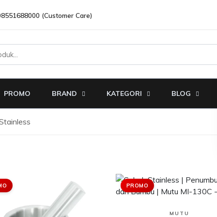
08551688000 (Customer Care)
PROMO
BRAND
KATEGORI
BLOG
Stainless
MO
PROMO
Lihat Produk
MUTU