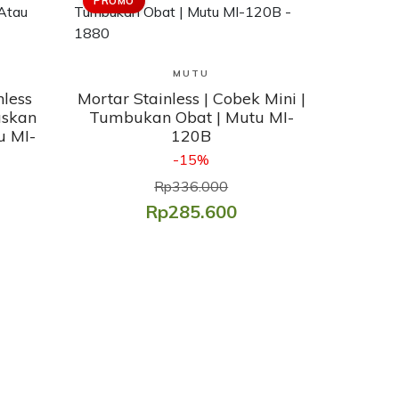
PROMO
Lihat Produk
MUTU
nless
Mortar Stainless | Cobek Mini |
uskan
Tumbukan Obat | Mutu MI-
u MI-
120B
-15%
Rp336.000
Rp285.600