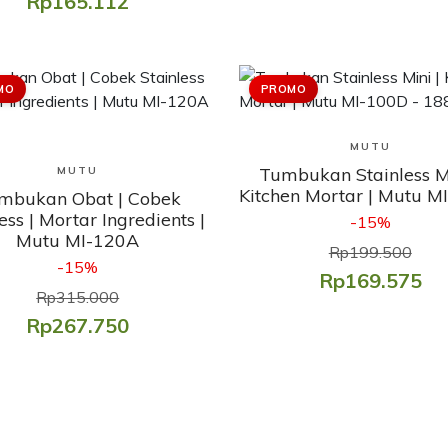
Rp165.112
MO
PROMO
Lihat Produk
MUTU
Lihat Produk
Tumbukan Stainless Mi
MUTU
Kitchen Mortar | Mutu M
mbukan Obat | Cobek
ess | Mortar Ingredients |
-15%
Mutu MI-120A
Rp199.500
-15%
Rp169.575
Rp315.000
Rp267.750