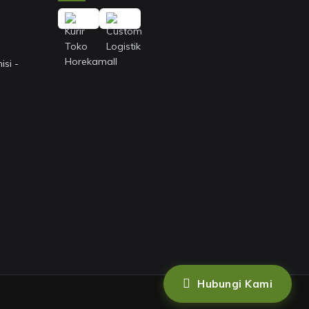
si -
Hubungi Kami