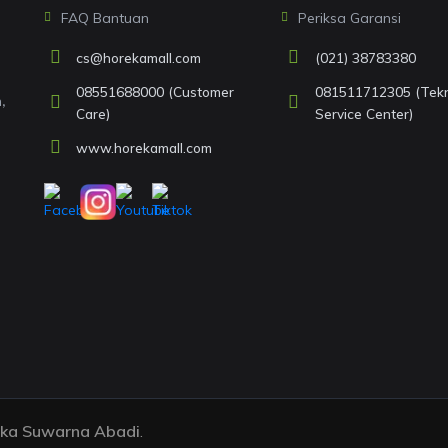
FAQ Bantuan
Periksa Garansi
cs@horekamall.com
(021) 38783380
08551688000 (Customer
081511712305 (Tekni
,
Care)
Service Center)
www.horekamall.com
eka Suwarna Abadi
.