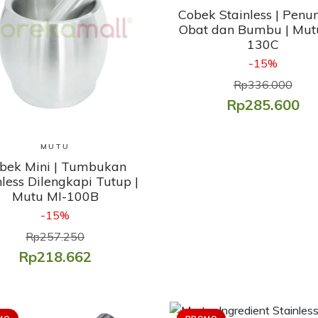
Cobek Stainless | Pen
Obat dan Bumbu | Mut
130C
-15%
Rp336.000
Rp285.600
Lihat Produk
MUTU
bek Mini | Tumbukan
nless Dilengkapi Tutup |
Mutu MI-100B
-15%
Rp257.250
Rp218.662