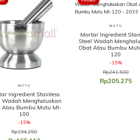
MO
PROMO
Lihat Produk
MUTU
Mortar Ingredient Stai
Steel Wadah Menghal
Obat Atau Bumbu Mut
120
-15%
Rp241.500
Rp205.275
Lihat Produk
MUTU
ar Ingredient Stainless
l Wadah Menghaluskan
 Atau Bumbu Mutu MI-
100
-15%
Rp194.250