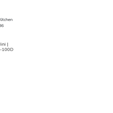
ni |
I-100D