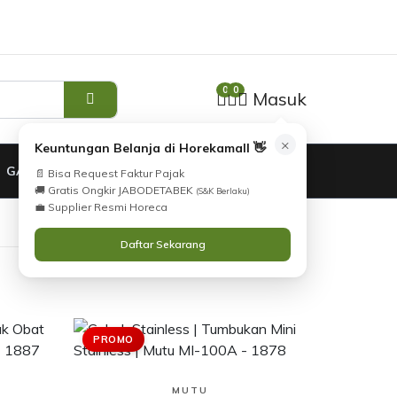
Tidak Menemukan Produk yang Anda Cari?
i
Silahkan lihat
Katalog
atau
Hubungi Kami
.
0
0
Masuk
×
Keuntungan Belanja di Horekamall 👋
GARANSI
📄 Bisa Request Faktur Pajak
🚚 Gratis Ongkir JABODETABEK
(S&K Berlaku)
💼 Supplier Resmi Horeca
Daftar Sekarang
PROMO
Lihat Produk
MUTU