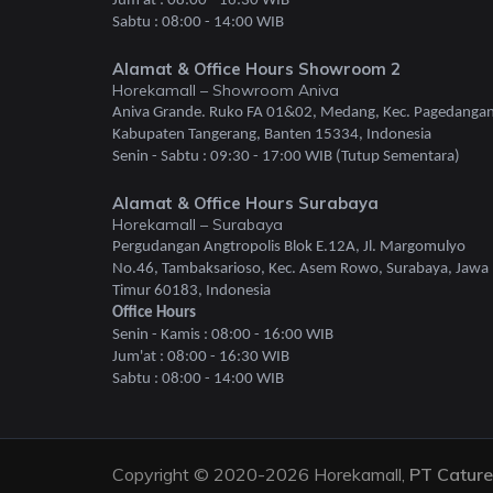
Jum'at : 08:00 - 16:30 WIB
Sabtu : 08:00 - 14:00 WIB
Alamat & Office Hours Showroom 2
Horekamall – Showroom Aniva
Aniva Grande. Ruko FA 01&02, Medang, Kec. Pagedangan
Kabupaten Tangerang, Banten 15334, Indonesia
Senin - Sabtu : 09:30 - 17:00 WIB (Tutup Sementara)
Alamat & Office Hours Surabaya
Horekamall – Surabaya
Pergudangan Angtropolis Blok E.12A, Jl. Margomulyo
No.46, Tambaksarioso, Kec. Asem Rowo, Surabaya, Jawa
Timur 60183, Indonesia
Office Hours
Senin - Kamis : 08:00 - 16:00 WIB
Jum'at : 08:00 - 16:30 WIB
Sabtu : 08:00 - 14:00 WIB
Copyright © 2020-2026 Horekamall,
PT Catur