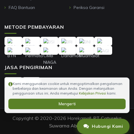
FAQ Bantuan
Periksa Garansi
METODE PEMBAYARAN
JASA PENGIRIMAN
Kami menggunakan cookie untuk mengoptimalkan pengalaman
berbelanja dan keamanan akun Anda. Dengan melanjutkan
penggunaan situs ini, Anda menyetujui
Kebijakan Privasi
kami.
Mengerti
Copyright © 2020-2026 Horekamall,
PT Catureka
Suwarna Abadi
.
Hubungi Kami