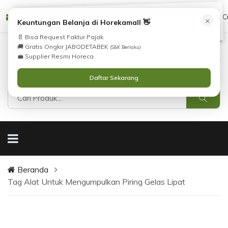
Tidak Menemukan Produk yang Anda Cari?
cs@horekamall.com
(021) 38783380
08551688000 (C
×
i
Keuntungan Belanja di Horekamall 👋
Silahkan lihat
Katalog
atau
Hubungi Kami
.
📄 Bisa Request Faktur Pajak
🚚 Gratis Ongkir JABODETABEK
(S&K Berlaku)
0
0
Masuk
💼 Supplier Resmi Horeca
Daftar Sekarang
Beranda
Tag Alat Untuk Mengumpulkan Piring Gelas Lipat