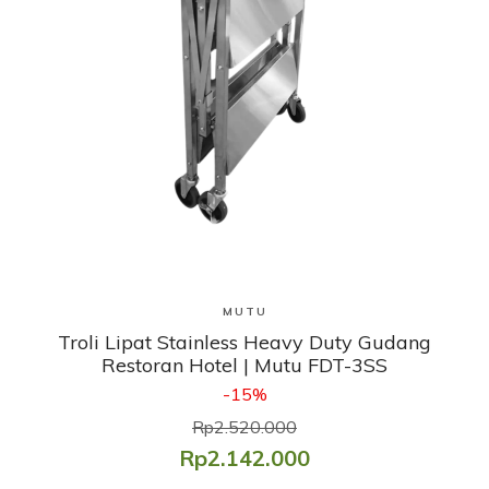
Lihat Produk
MUTU
Troli Lipat Stainless Heavy Duty Gudang
Restoran Hotel | Mutu FDT-3SS
-15%
Rp2.520.000
Rp2.142.000