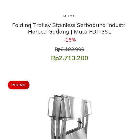
Lihat Produk
MUTU
Folding Trolley Stainless Serbaguna Industri
Horeca Gudang | Mutu FDT-3SL
-15%
Rp3.192.000
Rp2.713.200
PROMO