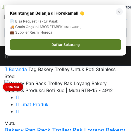
cs@horekamall.com
(021) 38783380
08551688000 (Custom
×
Keuntungan Belanja di Horekamall 👋
0
0
Masuk
📄 Bisa Request Faktur Pajak
🚚 Gratis Ongkir JABODETABEK
(S&K Berlaku)
💼 Supplier Resmi Horeca
Daftar Sekarang
Beranda
Tag Bakery Trolley Untuk Roti Stainless
Steel
PROMO
Lihat Produk
Mutu
Bakery Pan Rack Trolley Rak Loyang Bakery