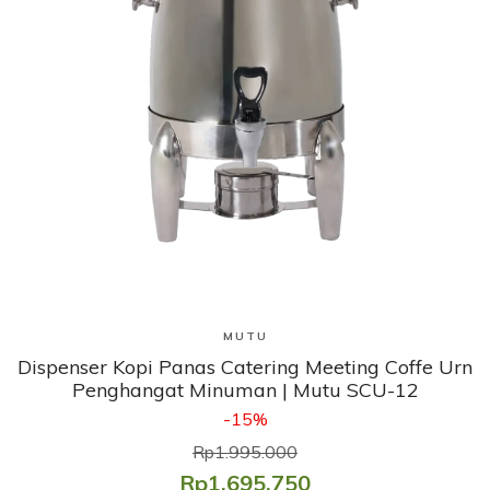
Lihat Produk
MUTU
Dispenser Kopi Panas Catering Meeting Coffe Urn
Penghangat Minuman | Mutu SCU-12
-15%
Rp1.995.000
Rp1.695.750