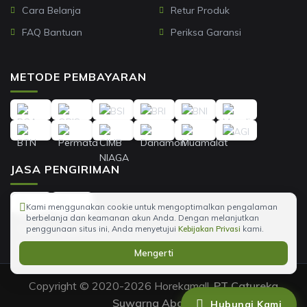
Cara Belanja
Retur Produk
FAQ Bantuan
Periksa Garansi
METODE PEMBAYARAN
JASA PENGIRIMAN
Kami menggunakan cookie untuk mengoptimalkan pengalaman
berbelanja dan keamanan akun Anda. Dengan melanjutkan
penggunaan situs ini, Anda menyetujui
Kebijakan Privasi
kami.
Mengerti
Copyright © 2020-2026 Horekamall,
PT Catureka
Suwarna Abadi
.
Hubungi Kami