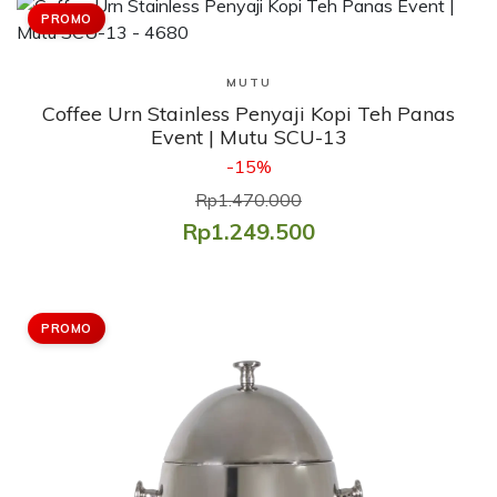
PROMO
Lihat Produk
MUTU
Coffee Urn Stainless Penyaji Kopi Teh Panas
Event | Mutu SCU-13
-15%
Rp1.470.000
Rp1.249.500
PROMO