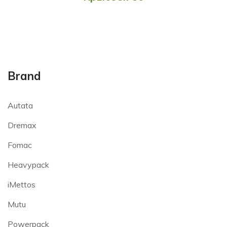
Brand
Autata
Dremax
Fomac
Heavypack
iMettos
Mutu
Powerpack