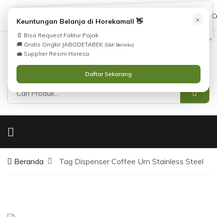
Tidak Menemukan Produk yang Anda Cari?
cs@horekamall.com
(021) 38783380
08551688000 (C
×
i
Keuntungan Belanja di Horekamall 👋
Silahkan lihat
Katalog
atau
Hubungi Kami
.
📄 Bisa Request Faktur Pajak
🚚 Gratis Ongkir JABODETABEK
(S&K Berlaku)
0
0
Masuk
💼 Supplier Resmi Horeca
Daftar Sekarang
Beranda
Tag Dispenser Coffee Urn Stainless Steel