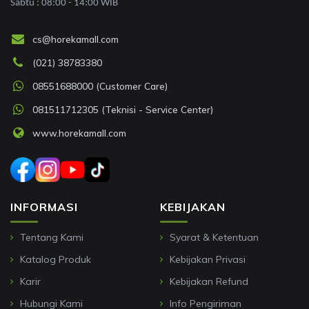
Sabtu : 08:00 - 14:00 WIB
cs@horekamall.com
(021) 38783380
08551688000 (Customer Care)
081511712305 (Teknisi - Service Center)
www.horekamall.com
INFORMASI
KEBIJAKAN
Tentang Kami
Syarat & Ketentuan
Katalog Produk
Kebijakan Privasi
Karir
Kebijakan Refund
Hubungi Kami
Info Pengiriman