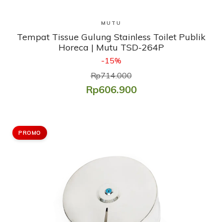
Lihat Produk
MUTU
Tempat Tissue Gulung Stainless Toilet Publik
Horeca | Mutu TSD-264P
-15%
Rp714.000
Rp606.900
PROMO