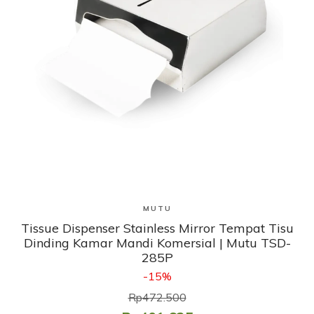
Lihat Produk
MUTU
Tissue Dispenser Stainless Mirror Tempat Tisu
Dinding Kamar Mandi Komersial | Mutu TSD-
285P
-15%
Rp472.500