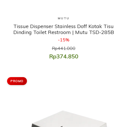
Lihat Produk
MUTU
Tissue Dispenser Stainless Doff Kotak Tisu
Dinding Toilet Restroom | Mutu TSD-285B
-15%
Rp441.000
Rp374.850
PROMO