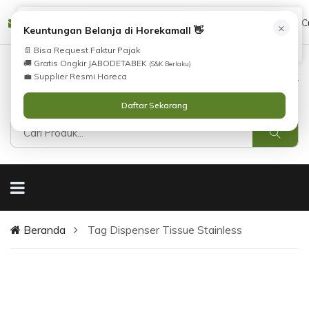
Tidak Menemukan Produk yang Anda Cari?
cs@horekamall.com
(021) 38783380
08551688000 (C
×
i
Keuntungan Belanja di Horekamall 👋
Silahkan lihat
Katalog
atau
Hubungi Kami
.
📄 Bisa Request Faktur Pajak
🚚 Gratis Ongkir JABODETABEK
(S&K Berlaku)
0
0
Masuk
💼 Supplier Resmi Horeca
Daftar Sekarang
Beranda
Tag Dispenser Tissue Stainless