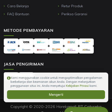
Cara Belanja
Retur Produk
FAQ Bantuan
Periksa Garansi
METODE PEMBAYARAN
JASA PENGIRIMAN
Kami menggunakan cookie untuk mengoptimalkan pengalaman
berbelanja dan keamanan akun Anda. Dengan melanjutkan
penggunaan situs ini, Anda menyetujui
Kebijakan Privasi
kami.
Mengerti
Copyright © 2020-2026 Horekamall,
PT Catureka