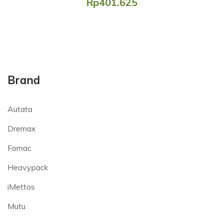
Rp401.625
Brand
Autata
Dremax
Fomac
Heavypack
iMettos
Mutu