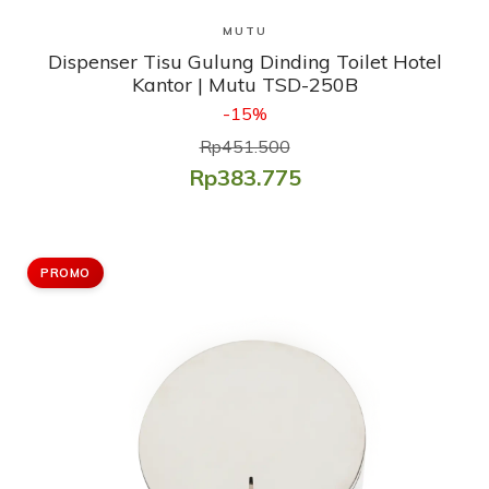
Lihat Produk
MUTU
Dispenser Tisu Gulung Dinding Toilet Hotel
Kantor | Mutu TSD-250B
-15%
Rp451.500
Rp383.775
PROMO