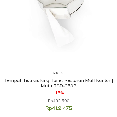
Lihat Produk
MUTU
Tempat Tisu Gulung Toilet Restoran Mall Kantor |
Mutu TSD-250P
-15%
Rp493.500
Rp419.475