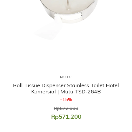
Lihat Produk
MUTU
Roll Tissue Dispenser Stainless Toilet Hotel
Komersial | Mutu TSD-264B
-15%
Rp672.000
Rp571.200