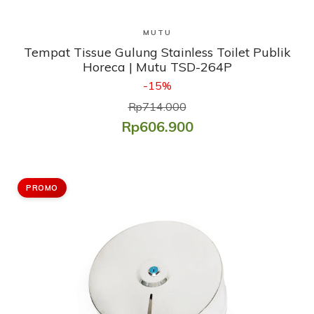
Lihat Produk
MUTU
Tempat Tissue Gulung Stainless Toilet Publik
Horeca | Mutu TSD-264P
-15%
Rp714.000
Rp606.900
PROMO