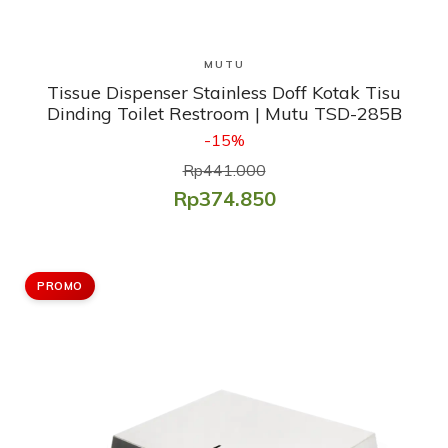
Lihat Produk
MUTU
Tissue Dispenser Stainless Doff Kotak Tisu
Dinding Toilet Restroom | Mutu TSD-285B
-15%
Rp441.000
Rp374.850
PROMO