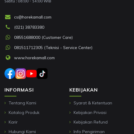
Sabtu : 08:00 - 14:00 WIB
cs@horekamall.com
(021) 38783380
08551688000 (Customer Care)
081511712305 (Teknisi - Service Center)
www.horekamall.com
INFORMASI
KEBIJAKAN
Tentang Kami
Syarat & Ketentuan
Katalog Produk
Kebijakan Privasi
Karir
Kebijakan Refund
Hubungi Kami
Info Pengiriman