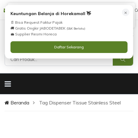
Tidak Menemukan Produk yang Anda Cari?
cs@horekamall.com
(021) 38783380
08551688000 (C
×
i
Keuntungan Belanja di Horekamall 👋
Silahkan lihat
Katalog
atau
Hubungi Kami
.
📄 Bisa Request Faktur Pajak
🚚 Gratis Ongkir JABODETABEK
(S&K Berlaku)
0
0
Masuk
💼 Supplier Resmi Horeca
Daftar Sekarang
Beranda
Tag Dispenser Tissue Stainless Steel