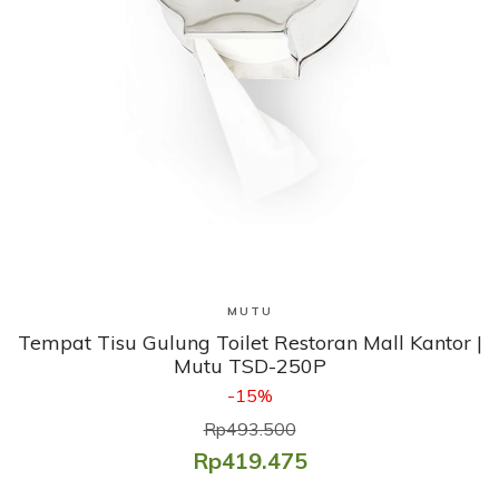
Lihat Produk
MUTU
Tempat Tisu Gulung Toilet Restoran Mall Kantor |
Mutu TSD-250P
-15%
Rp493.500
Rp419.475