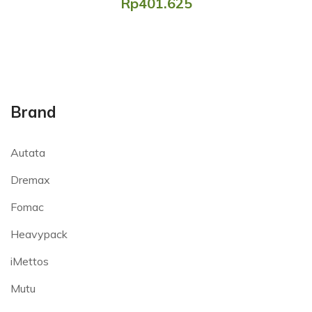
Rp401.625
Brand
Autata
Dremax
Fomac
Heavypack
iMettos
Mutu