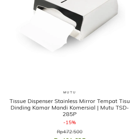
Lihat Produk
MUTU
Tissue Dispenser Stainless Mirror Tempat Tisu
Dinding Kamar Mandi Komersial | Mutu TSD-
285P
-15%
Rp472.500