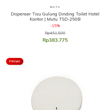
Lihat Produk
MUTU
Dispenser Tisu Gulung Dinding Toilet Hotel
Kantor | Mutu TSD-250B
-15%
Rp451.500
Rp383.775
PROMO