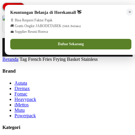
PROMO
PROMO
PROMO
PROMO
PROMO
PROMO
PROMO
cs@horekamall.com
(021) 38783380
08551688000 (Customer Care)
×
Keuntungan Belanja di Horekamall 👋
📄 Bisa Request Faktur Pajak
🚚 Gratis Ongkir JABODETABEK
(S&K Berlaku)
💼 Supplier Resmi Horeca
0
0
Masuk
Daftar Sekarang
Beranda
Tag French Fries Frying Basket Stainless
Brand
Autata
Dremax
Fomac
Heavypack
iMettos
Mutu
Powerpack
Kategori