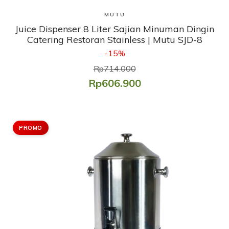
Lihat Produk
MUTU
Juice Dispenser 8 Liter Sajian Minuman Dingin
Catering Restoran Stainless | Mutu SJD-8
-15%
Rp714.000
Rp606.900
PROMO