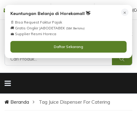
Tidak Menemukan Produk yang Anda Cari?
cs@horekamall.com
(021) 38783380
08551688000 (C
×
i
Keuntungan Belanja di Horekamall 👋
Silahkan lihat
Katalog
atau
Hubungi Kami
.
📄 Bisa Request Faktur Pajak
🚚 Gratis Ongkir JABODETABEK
(S&K Berlaku)
0
0
Masuk
💼 Supplier Resmi Horeca
Daftar Sekarang
Beranda
Tag Juice Dispenser For Catering