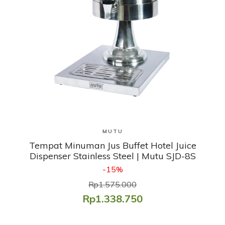
Lihat Produk
MUTU
Tempat Minuman Jus Buffet Hotel Juice
Dispenser Stainless Steel | Mutu SJD-8S
-15%
Rp1.575.000
Rp1.338.750