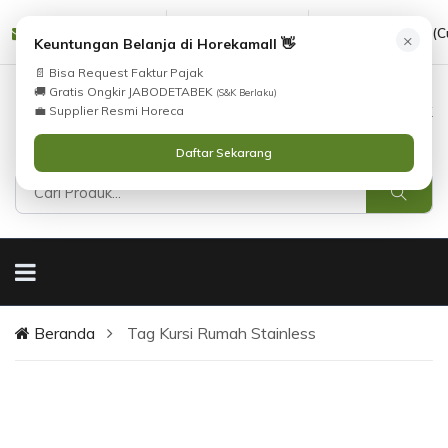
cs@horekamall.com
(021) 38783380
08551688000 (C
×
Keuntungan Belanja di Horekamall 👋
📄 Bisa Request Faktur Pajak
🚚 Gratis Ongkir JABODETABEK
(S&K Berlaku)
0
0
Masuk
💼 Supplier Resmi Horeca
Daftar Sekarang
Beranda
Tag Kursi Rumah Stainless