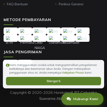
FAQ Bantuan
Periksa Garansi
METODE PEMBAYARAN
JASA PENGIRIMAN
Kami menggunakan cookie untuk mengoptimalkan pengalaman
berbelanja dan keamanan akun Anda. Dengan melanjutkan
penggunaan situs ini, Anda menyetujui
Kebijakan Privasi
kami.
Mengerti
Copyright © 2020-2026 Horekamall,
PT Catureka
Suwarna Abadi
.
Hubungi Kami