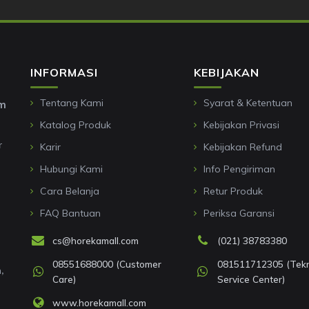
INFORMASI
KEBIJAKAN
Tentang Kami
Syarat & Ketentuan
om
Katalog Produk
Kebijakan Privasi
r
Karir
Kebijakan Refund
Hubungi Kami
Info Pengiriman
Cara Belanja
Retur Produk
FAQ Bantuan
Periksa Garansi
cs@horekamall.com
(021) 38783380
08551688000 (Customer
081511712305 (Tekni
,
Care)
Service Center)
www.horekamall.com