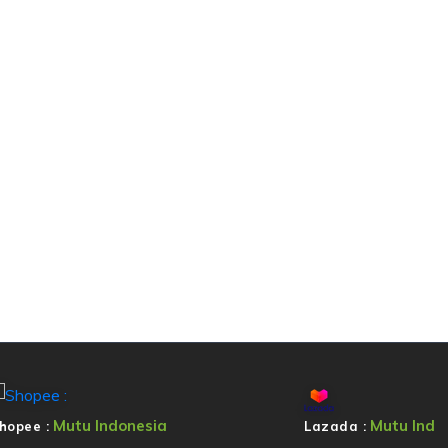
Mutu Indonesia
Mutu Ind
hopee :
Lazada :