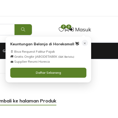
0
0
Masuk
×
Keuntungan Belanja di Horekamall 👋
GARANSI
📄 Bisa Request Faktur Pajak
🚚 Gratis Ongkir JABODETABEK
(S&K Berlaku)
💼 Supplier Resmi Horeca
Daftar Sekarang
embali ke halaman Produk