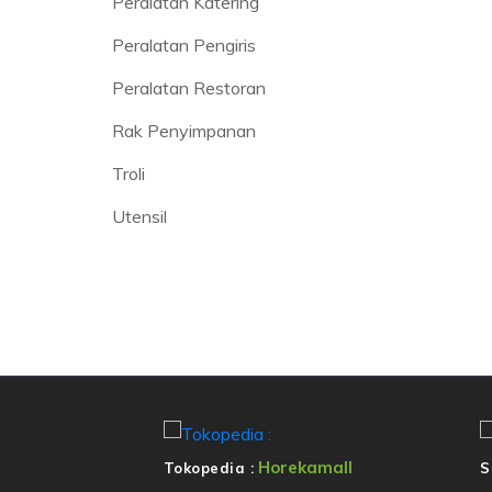
Peralatan Katering
Peralatan Pengiris
Peralatan Restoran
Rak Penyimpanan
Troli
Utensil
Horekamall
Tokopedia :
S