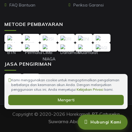
FAQ Bantuan
Periksa Garansi
METODE PEMBAYARAN
JASA PENGIRIMAN
Kami menggunakan cookie untuk mengoptimalkan pengalaman
berbelanja dan keamanan akun Anda. Dengan melanjutkan
penggunaan situs ini, Anda menyetujui
Kebijakan Privasi
kami.
Mengerti
Copyright © 2020-2026 Horekamall,
PT Catureka
Suwarna Abadi
.
Hubungi Kami