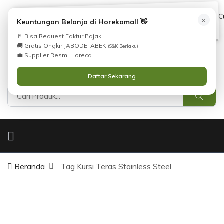
Tidak Menemukan Produk yang Anda Cari?
cs@horekamall.com
(021) 38783380
08551688000 (C
×
i
Keuntungan Belanja di Horekamall 👋
Silahkan lihat
Katalog
atau
Hubungi Kami
📄 Bisa Request Faktur Pajak
.
🚚 Gratis Ongkir JABODETABEK
(S&K Berlaku)
0
0
Masuk
💼 Supplier Resmi Horeca
Daftar Sekarang
Beranda
Tag Kursi Teras Stainless Steel